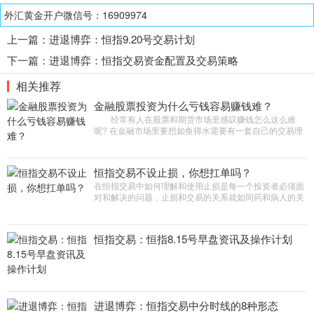
外汇黄金开户微信号：16909974
上一篇：
进退博弈：恒指9.20号交易计划
下一篇：
进退博弈：恒指交易资金配置及交易策略
相关推荐
金融股票投资为什么亏钱容易赚钱难？
经常有人在股票和期货市场里感叹赚钱怎么这么难
呢? 在金融市场里要想如鱼得水需要有一套自己的交易理
论比如技术分析和资金管理，大多数的投资者都会孤注一
掷把所有的钱都
恒指交易不设止损，你想扛单吗？
在恒指交易中如何理解和使用止损是每一个投资者必须面
对和解决的问题，止损和交易的关系就如同药和病人的关
系一样，是交易正常进行下去的必要保障，有些小病小灾
也许我们还能不吃
恒指交易：恒指8.15号早盘资讯及操作计划
进退博弈：恒指交易中分时线的8种形态