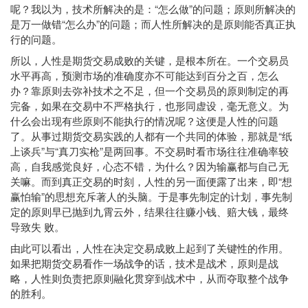
呢？我以为，技术所解决的是：“怎么做”的问题；原则所解决的
是万一做错“怎么办”的问题；而人性所解决的是原则能否真正执
行的问题。
所以，人性是期货交易成败的关键，是根本所在。一个交易员
水平再高，预测市场的准确度亦不可能达到百分之百，怎么
办？靠原则去弥补技术之不足，但一个交易员的原则制定的再
完备，如果在交易中不严格执行，也形同虚设，毫无意义。为
什么会出现有些原则不能执行的情况呢？这便是人性的问题
了。从事过期货交易实践的人都有一个共同的体验，那就是“纸
上谈兵”与“真刀实枪”是两回事。不交易时看市场往往准确率较
高，自我感觉良好，心态不错，为什么？因为输赢都与自己无
关嘛。而到真正交易的时刻，人性的另一面便露了出来，即“想
赢怕输”的思想充斥著人的头脑。于是事先制定的计划，事先制
定的原则早已抛到九霄云外，结果往往赚小钱、赔大钱，最终
导致失 败。
由此可以看出，人性在决定交易成败上起到了关键性的作用。
如果把期货交易看作一场战争的话，技术是战术，原则是战
略，人性则负责把原则融化贯穿到战术中，从而夺取整个战争
的胜利。