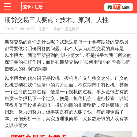
登录 / 注册
期货交易三大要点：技术、原则、人性
首页
新闻
观点
货币
学院
2019-09-20 16:07
来源：
作者：进退博弈
平台
指标EA
书籍
视频
期货交易的真谛是什么呢？我想这是每一个参与期货的交易员
都需要做出明确回答的问题。我个人认为期货交易的真谛是：
以小博大。我这里所提到的“以小博大”，不是指平常我们所谈的
保证金的杠杆作用，而是在期货交易中“如何用较小的亏损去搏
击较大的利润”的问题。
以小博大的代名词便是投机，投机有广义与狭义之分。广义的
投机贯彻在我们生活中的方方面面，不仅期市中有投机，甚至
一个生命的生存过程，便是一个投机的过程。单从金钱占有的
角度来给投机下一个定义，便是：抓住机会，进行投资，以期
获得几倍于投资的回报。投机的目的非常明确，便是赚钱。想
归想，努力归努力，但事实是有的人赚了钱，有的却倒赔了
本。仔细分析一下，其实道理很简单：大多数赔钱的人没有学
会以小博大