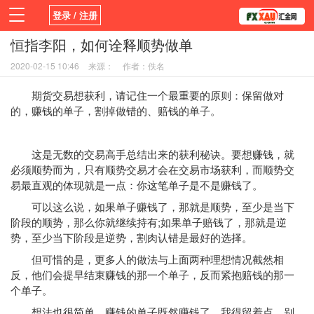
登录 / 注册
恒指李阳，如何诠释顺势做单
首页
新闻
观点
货币
学院
2020-02-15 10:46
来源：
作者：佚名
平台
指标EA
书籍
视频
期货交易想获利，请记住一个最重要的原则：保留做对
的，赚钱的单子，割掉做错的、赔钱的单子。
这是无数的交易高手总结出来的获利秘诀。要想赚钱，就
必须顺势而为，只有顺势交易才会在交易市场获利，而顺势交
易最直观的体现就是一点：你这笔单子是不是赚钱了。
可以这么说，如果单子赚钱了，那就是顺势，至少是当下
阶段的顺势，那么你就继续持有;如果单子赔钱了，那就是逆
势，至少当下阶段是逆势，割肉认错是最好的选择。
但可惜的是，更多人的做法与上面两种理想情况截然相
反，他们会提早结束赚钱的那一个单子，反而紧抱赔钱的那一
个单子。
想法也很简单，赚钱的单子既然赚钱了，我得留着点，别