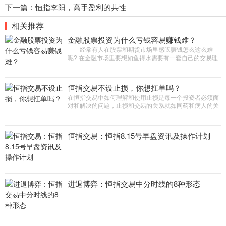
下一篇：
恒指李阳，高手盈利的共性
相关推荐
金融股票投资为什么亏钱容易赚钱难？
经常有人在股票和期货市场里感叹赚钱怎么这么难
呢? 在金融市场里要想如鱼得水需要有一套自己的交易理
论比如技术分析和资金管理，大多数的投资者都会孤注一
掷把所有的钱都
恒指交易不设止损，你想扛单吗？
在恒指交易中如何理解和使用止损是每一个投资者必须面
对和解决的问题，止损和交易的关系就如同药和病人的关
系一样，是交易正常进行下去的必要保障，有些小病小灾
也许我们还能不吃
恒指交易：恒指8.15号早盘资讯及操作计划
进退博弈：恒指交易中分时线的8种形态