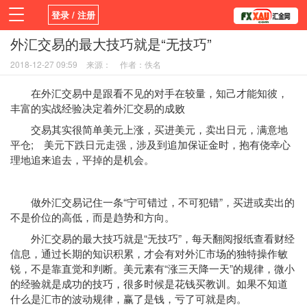
登录 / 注册
外汇交易的最大技巧就是“无技巧”
首页
新闻
观点
货币
学院
2018-12-27 09:59
来源：
作者：佚名
平台
指标EA
书籍
视频
在外汇交易中是跟看不见的对手在较量，知己才能知彼，
丰富的实战经验决定着外汇交易的成败
交易其实很简单美元上涨，买进美元，卖出日元，满意地
平仓; 美元下跌日元走强，涉及到追加保证金时，抱有侥幸心
理地追来追去，平掉的是机会。
做外汇交易记住一条“宁可错过，不可犯错”，买进或卖出的
不是价位的高低，而是趋势和方向。
外汇交易的最大技巧就是“无技巧”，每天翻阅报纸查看财经
信息，通过长期的知识积累，才会有对外汇市场的独特操作敏
锐，不是靠直觉和判断。美元素有“涨三天降一天”的规律，微小
的经验就是成功的技巧，很多时候是花钱买教训。如果不知道
什么是汇市的波动规律，赢了是钱，亏了可就是肉。