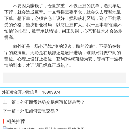
不要因为赚钱了，仓量加重，不设止损的抗单，遇到单边
下行，就会造成巨亏。一旦亏损需要平仓，就会失去理智地乱
下单。想下单，必须在仓上设好止损和获利区域，到了不能承
受的价格，坚决斩仓出局，以防巨损扩大。我一直本着“怕赢不
怕输”的心理，敢于承认错误，纠正失误，心态和技术才会逐步
提高。
做外汇是一场心理战,“涨的没边，跌的没底”，不要陷在数
字的漩涡里。无论是在顶部还是底部进场，谁都只能做中间的
部位。心理上设好止损位，获利3%就落袋为安，等待下一波行
情的到来，才证明已经真正成熟了。
外汇黄金开户微信号：16909974
上一篇：
外汇期货趋势交易何谓长短趋势？
下一篇：
外汇如何套息交易？
相关推荐