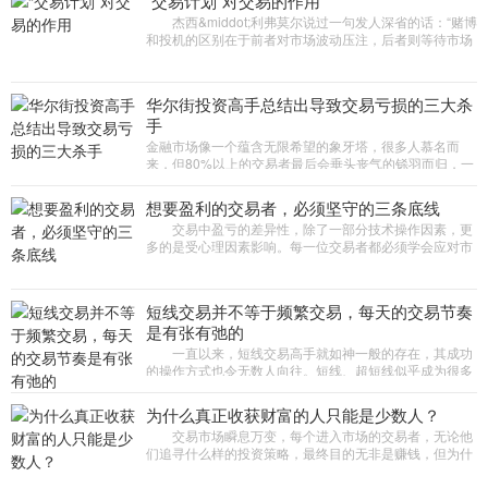
“交易计划”对交易的作用
杰西&middot;利弗莫尔说过一句发人深省的话：“赌博
和投机的区别在于前者对市场波动压注，后者则等待市场
不可避免的涨跌。”因此，交易者更应该做的是识别不同的
市
华尔街投资高手总结出导致交易亏损的三大杀
手
金融市场像一个蕴含无限希望的象牙塔，很多人慕名而
来，但80%以上的交易者最后会垂头丧气的铩羽而归，一
点一滴积攒下来的收益，很可能在一次交易中赔得精光。
一位曾在“对冲基
想要盈利的交易者，必须坚守的三条底线
交易中盈亏的差异性，除了一部分技术操作因素，更
多的是受心理因素影响。每一位交易者都必须学会应对市
场挑战和自身的交易心理，才能顺利从新手发展为高手。
本期周刊邀请到3
短线交易并不等于频繁交易，每天的交易节奏
是有张有弛的
一直以来，短线交易高手就如神一般的存在，其成功
的操作方式也令无数人向往。短线、超短线似乎成为很多
新手交易员入市后的首选。但有投资者认为，短线交易是
竞争最激烈、难度
为什么真正收获财富的人只能是少数人？
交易市场瞬息万变，每个进入市场的交易者，无论他
们追寻什么样的投资策略，最终目的无非是赚钱，但为什
么真正收获财富的人只能是少数人?一位职业交易高手道
出了这个惊人的原因