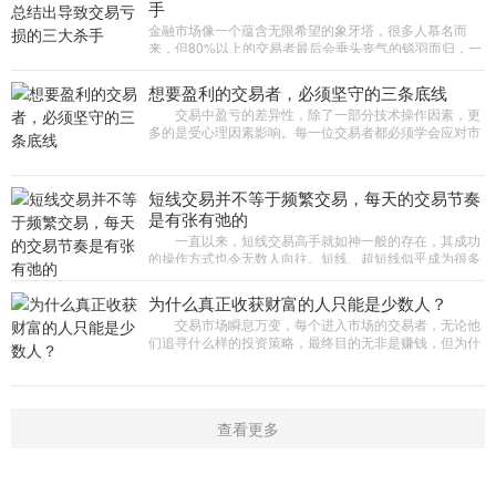
手
金融市场像一个蕴含无限希望的象牙塔，很多人慕名而
来，但80%以上的交易者最后会垂头丧气的铩羽而归，一
点一滴积攒下来的收益，很可能在一次交易中赔得精光。
一位曾在“对冲基
想要盈利的交易者，必须坚守的三条底线
交易中盈亏的差异性，除了一部分技术操作因素，更
多的是受心理因素影响。每一位交易者都必须学会应对市
场挑战和自身的交易心理，才能顺利从新手发展为高手。
本期周刊邀请到3
短线交易并不等于频繁交易，每天的交易节奏
是有张有弛的
一直以来，短线交易高手就如神一般的存在，其成功
的操作方式也令无数人向往。短线、超短线似乎成为很多
新手交易员入市后的首选。但有投资者认为，短线交易是
竞争最激烈、难度
为什么真正收获财富的人只能是少数人？
交易市场瞬息万变，每个进入市场的交易者，无论他
们追寻什么样的投资策略，最终目的无非是赚钱，但为什
么真正收获财富的人只能是少数人?一位职业交易高手道
出了这个惊人的原因
查看更多