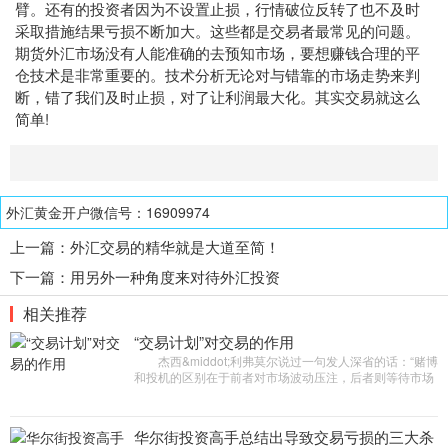
臂。还有的投资者因为不设置止损，行情破位反转了也不及时
采取措施结果亏损不断加大。这些都是交易者最常见的问题。
期货外汇市场没有人能准确的去预知市场，要想赚钱合理的平
仓技术是非常重要的。技术分析无论对与错靠的市场走势来判
断，错了我们及时止损，对了让利润最大化。其实交易就这么
简单!
外汇黄金开户微信号：16909974
上一篇：
外汇交易的精华就是大道至简！
下一篇：
用另外一种角度来对待外汇投资
相关推荐
“交易计划”对交易的作用
杰西&middot;利弗莫尔说过一句发人深省的话：“赌博
和投机的区别在于前者对市场波动压注，后者则等待市场
不可避免的涨跌。”因此，交易者更应该做的是识别不同的
市
华尔街投资高手总结出导致交易亏损的三大杀