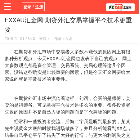
登录 / 注册
FXXAU汇金网:期货外汇交易掌握平仓技术更重
首页
新闻
观点
货币
学院
要
平台
指标EA
书籍
视频
2019-01-01 08:43
来源：
作者：佚名
在期货和外汇市场中交易者大多数不赚钱的原因网上有很
多种分析观点，今天FXXAU汇金网也发表下自己的观点，网上
大多数观点都是资金管理、
交易系统
、交易心理等这几个因
素。没错这些确实是比较重要的因素，但是今天汇金网要给大
家说的就是平常技术的重要性。
在期货外汇市场中流传着这样一句话，会买的是师傅，会
卖的是祖师爷。可见掌握平仓技术是多么的重要。很多投资者
失败的原因并不是自己入场的问题而是平仓离场的问题。
经常和一些投资者交流，后悔二字我是听到最多的，某某
先生说黄金大底的时候我进场做多了，并且分析能看到XX点，
结果自己平仓平早了错失了大好的行情，与更大的利润失之交