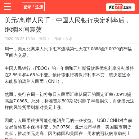
登录 / 注册
美元/离岸人民币：中国人民银行决定利率后，
首页
新闻
观点
货币
学院
继续区间震荡
平台
指标EA
书籍
视频
2020-06-22 10:34
来源：
作者：佚名
周一，美元兑离岸人民币汇率连续第七天在7.0595至7.0970的窄幅
区间内交易。
中国人民银行（PBOC）的一年期和五年期贷款最优惠利率分别维持
在3.85％和4.65％不变。预计该银行将保持利率不变，该决定迄今
未能影响离岸人民币（CNH）。
然而，央行在周一初将每日人民币汇率从周五的固定汇率7.0913提
高至7.0865。此外，标准普尔500期货消除了早盘损失，而像澳元这
样的风险货币则相对美元上涨。
因此，人民币很快可能会抵消美元的一些收益。 USD / CNH对当前
交易价格基本保持不变，为7.0750。亚洲股市早盘，美国股市期货
走低，推动美元走高，因为德国和美国在上周末的冠状病毒病例上