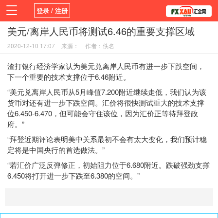
登录 / 注册
美元/离岸人民币将测试6.46的重要支撑区域
首页
新闻
观点
货币
学院
2020-12-10 17:07
来源：
作者：佚名
平台
指标EA
书籍
视频
渣打银行经济学家认为美元兑离岸人民币有进一步下跌空间，
下一个重要的技术支撑位于6.46附近。
“美元兑离岸人民币从5月峰值7.200附近继续走低，我们认为该
货币对还有进一步下跌空间。汇价将很快测试重大的技术支撑
位6.450-6.470，但可能会守住该位，因为汇价正等待拜登政
府。”
“拜登近期评论表明美中关系最初不会有太大变化，我们预计稳
定将是中国央行的首选做法。”
“若汇价广泛反弹修正，初始阻力位于6.680附近。跌破强劲支撑
6.450将打开进一步下跌至6.380的空间。”