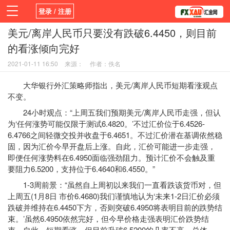
登录 / 注册
美元/离岸人民币只要没有跌破6.4450，则目前
首页
新闻
观点
货币
学院
的看涨倾向完好
平台
指标EA
书籍
视频
2021-01-11 16:50
来源：
作者：佚名
大华银行外汇策略师指出，美元/离岸人民币短期看涨观点
不变。
24小时观点：“上周五我们预期美元/离岸人民币走强，但认
为‘任何涨势可能仅限于测试6.4820。’不过汇价位于6.4526-
6.4766之间轻微交投并收盘于6.4651。不过汇价潜在基调依然稳
固，因为汇价今早开盘后上涨。自此，汇价可能进一步走强，
即便任何涨势料在6.4950面临强劲阻力。预计汇价不会触及重
要阻力6.5200，支持位于6.4640和6.4550。”
1-3周前景：“虽然自上周初以来我们一直看跌该货币对，但
上周五(1月8日 市价6.4680)我们谨慎地认为‘未来1-2日汇价必须
跌破并维持在6.4450下方，否则突破6.4950将表明目前的跌势结
束。’虽然6.4950依然完好，但今早价格走强表明汇价跌势结
束。自此，短期看涨，但目前升破6.5200的几率不高。总体