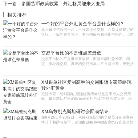
下一篇：
多国货币政策收紧，外汇格局迎来大变局
相关推荐
一个好的平台外汇黄金平台是什么样的？
真正值得信赖的平台，不只是提供交易，而是提供稳定的
执行、可靠的资金管理、专业的服务和长期的陪伴。点差
只是价格，价值才是决定您长期交易体验的关键。
交易平台比的不是谁点差最低
交易平台比的不是谁点差最低，而是谁能让您长期、稳
定、安心地交易。真正的交易成本，不只是点差，更包括
执行速度、滑点、稳定性和资金安全
XM跟单社区复制高手的交易跟随专家策略玩
转外汇黄金
跟随专家，随时随地 跟随优质策略或是分享个人交易策
略，赚取高达50%的跟单者盈利分成*跟随专家交易，学
习如何高效获利！您可以选择加入跟单社区，追踪并复制
专家交易头寸，或分享个人
XM乌兹别克斯坦研讨会圆满结束
在8月26日和9月2日，乌兹别克斯坦的交易员分别齐聚在
塔什干和萨马尔罕，参加由Zeta Invest首席执行官兼创始
人Jamshid Karimov主持题为黄金交易创造稳定收益的精
彩研讨会。研讨