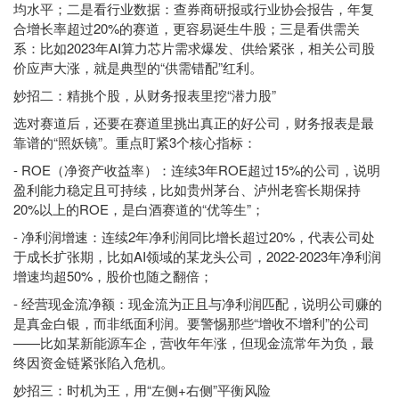
均水平；二是看行业数据：查券商研报或行业协会报告，年复
合增长率超过20%的赛道，更容易诞生牛股；三是看供需关
系：比如2023年AI算力芯片需求爆发、供给紧张，相关公司股
价应声大涨，就是典型的“供需错配”红利。
妙招二：精挑个股，从财务报表里挖“潜力股”
选对赛道后，还要在赛道里挑出真正的好公司，财务报表是最
靠谱的“照妖镜”。重点盯紧3个核心指标：
- ROE（净资产收益率）：连续3年ROE超过15%的公司，说明
盈利能力稳定且可持续，比如贵州茅台、泸州老窖长期保持
20%以上的ROE，是白酒赛道的“优等生”；
- 净利润增速：连续2年净利润同比增长超过20%，代表公司处
于成长扩张期，比如AI领域的某龙头公司，2022-2023年净利润
增速均超50%，股价也随之翻倍；
- 经营现金流净额：现金流为正且与净利润匹配，说明公司赚的
是真金白银，而非纸面利润。要警惕那些“增收不增利”的公司
——比如某新能源车企，营收年年涨，但现金流常年为负，最
终因资金链紧张陷入危机。
妙招三：时机为王，用“左侧+右侧”平衡风险