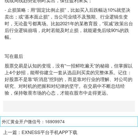
线或周线趋势走弱时卖出，保住盈利果实；
- 止损策略：用“固定比例止损”，比如买入后跌幅达10%就坚决
卖出；或“基本面止损”，当公司业绩不及预期、行业逻辑生变
时，无论盈亏都离场。比如2021年的某教育股，“双减”政策出台
后行业逻辑崩塌，此时若能及时止损，就能避免后续90%的跌
幅。
写在最后
股票交易是认知的变现，没有“一招鲜吃遍天”的秘籍，但掌握以
上4个妙招，能帮你建立一套从选品到买卖的完整体系。记住：
好股票不是靠“听消息”挖到的，而是靠对行业的理解、对公司的
研究、对时机的把握和对纪律的坚守。在交易中不断总结经
验，保持敬畏市场的心态，才能在股市中走得更远。
外汇黄金开户微信号：16909974
上一篇：
EXNESS平台手机APP下载