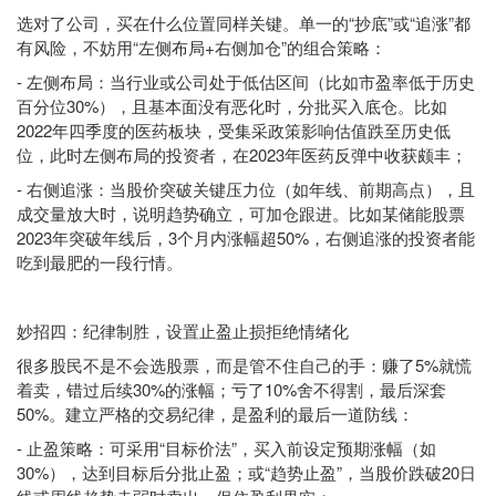
选对了公司，买在什么位置同样关键。单一的“抄底”或“追涨”都
有风险，不妨用“左侧布局+右侧加仓”的组合策略：
- 左侧布局：当行业或公司处于低估区间（比如市盈率低于历史
百分位30%），且基本面没有恶化时，分批买入底仓。比如
2022年四季度的医药板块，受集采政策影响估值跌至历史低
位，此时左侧布局的投资者，在2023年医药反弹中收获颇丰；
- 右侧追涨：当股价突破关键压力位（如年线、前期高点），且
成交量放大时，说明趋势确立，可加仓跟进。比如某储能股票
2023年突破年线后，3个月内涨幅超50%，右侧追涨的投资者能
吃到最肥的一段行情。
妙招四：纪律制胜，设置止盈止损拒绝情绪化
很多股民不是不会选股票，而是管不住自己的手：赚了5%就慌
着卖，错过后续30%的涨幅；亏了10%舍不得割，最后深套
50%。建立严格的交易纪律，是盈利的最后一道防线：
- 止盈策略：可采用“目标价法”，买入前设定预期涨幅（如
30%），达到目标后分批止盈；或“趋势止盈”，当股价跌破20日