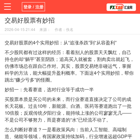
登录 / 注册
交易好股票有妙招
首页
新闻
观点
货币
学院
2026-04-15 21:44
来源：
作者：佚名
平台
指标EA
书籍
视频
交易好股票的4个实用妙招：从“追涨杀跌”到“从容盈利”
不少股民都有过这样的经历：看着别人的股票天天飘红，自己
持仓的却“躺平”甚至阴跌；追高买入就被套，割肉卖出就起飞，
仿佛市场总在跟自己作对。其实，股票交易绝非碰运气，掌握
科学的方法，能大幅提升盈利概率。下面这4个实用妙招，帮你
跳出“赚少亏多”的怪圈。
妙招一：先看赛道，选对行业等于成功一半
买股票本质是买公司的未来，而行业赛道直接决定了公司的成
长天花板。过去10年，新能源、白酒、医药等赛道跑出了一批
10倍股；反观传统夕阳行业，能持续上涨的公司寥寥无几——
不是公司不够努力，而是赛道的“水”已经流不动了。
怎么判断好赛道？一是看政策风向：当前人工智能、高端制
造、储能等领域，有国家政策持续加码，行业增速远超GDP平