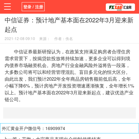
登录 / 注册
中信证券：预计地产基本面在2022年3月迎来新
首页
新闻
观点
货币
学院
起点
平台
指标EA
书籍
视频
2021-12-08 09:10
来源：
作者：佚名
中信证券最新研报认为，在政策支持满足购房者合理住房
需求背景下，按揭贷款投放将持续加速，更多企业可以得到境
内债券市场融资机会。房地产行业金融风险外溢将告一段落，
大多数公司将可以和经营管理混乱、盲目多元化的恒大区分。
由此出发，我们预计2022年全年商品房销售额前低后高，全年
小幅下降6%，预计房地产开发投资增速逐渐恢复，全年增长1%
以上。预计地产基本面在2022年3月迎来新起点，建议优选产业
链公司。
外汇黄金开户微信号：16909974
上一篇：
花旗：大宗商品表现出众的时代将结束