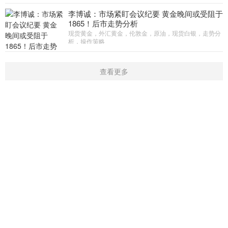
李博诚：市场紧盯会议纪要 黄金晚间或受阻于
1865！后市走势分析
现货黄金，外汇黄金，伦敦金，原油，现货白银，走势分
析，操作策略
查看更多
首页
新闻
学院
指标
触屏版
|
电脑版
Copyright © 2016-2019 开户微信：16909974