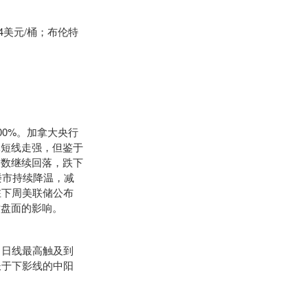
4美元/桶；布伦特
00%。加拿大央行
元短线走强，但鉴于
指数继续回落，跌下
楼市持续降温，减
在下周美联储公布
对盘面的影响。
，日线最高触及到
长于下影线的中阳