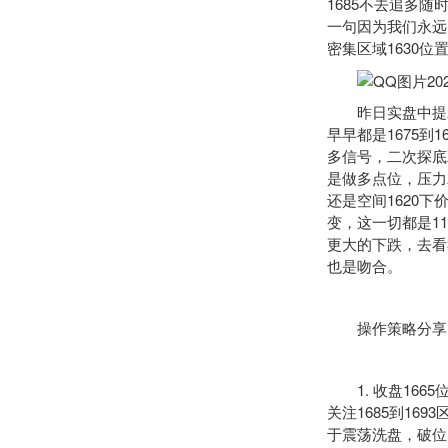
1685不去追多随
一句因为我们永远
密集区域1630
昨日实盘中提示1
早早都是1675
多信号，二次探底
是做多点位，压力就
还是空间1620
变，这一切都是1
更大的下跌，去看
也是吻合。
操作策略分享
1. 收盘1665
关注1685到16
于震荡洗盘，破位1