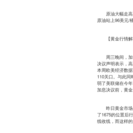
原油大幅走高，无惧
原油站上96美元/桶
【黄金行情解
周三晚间，加拿大
决议声明表示，高
本周欧美经济数据
110关口。与此
弱了美联储在今年
加息决议前，黄金
昨日黄金市场早盘
了1675的位置
线收线，而这样的