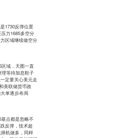
1730反弹位置
压力1685多空分
压力区域继续做空分
5区域，天图一直
整理等待加息鞋子
也一定要关心美元走
元和美联储货币政
的大单逐步布局
0基点都是忽略不
超跌反弹，技术超
批择机做多，同样