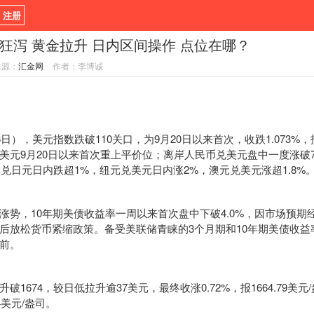
/ 注册
狂泻 黄金拉升 日内区间操作 点位在哪？
新闻
观点
货币
来源：
汇金网
作者：李博诚
指标EA
书籍
视频
），美元指数跌破110关口，为9月20日以来首次，收跌1.073%，报
美元9月20日以来首次重上平价位；离岸人民币兑美元盘中一度涨破7
元兑日元日内跌超1%，纽元兑美元日内涨2%，澳元兑美元涨超1.8%
，10年期美债收益率一周以来首次盘中下破4.0%，因市场预期
后放松货币紧缩政策。备受美联储青睐的3个月期和10年期美债收益
前。
674，较日低拉升逾37美元，最终收涨0.72%，报1664.79美元
64美元/盎司。