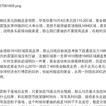
美元跌幅还是弱势，毕竟你看10月4日美元跌110.2区域，黄金都是
震荡反弹伴随20亿大单出现，竟然不能突破双顶颈线1694区域，甚至
，说明多头延续动能衰退，那么我们要做的不要跟风追多，在相对
助1610区域双底反弹，那么日线目标就是考验下跌通道压力168
月的震荡区域没有打破，左侧区域第一支撑1610围绕1685区域横盘
，针对交易你必须明白一件事，黄金波动有自身规律和趋势，但是
储加息黄金为什么2070一路跌了460美金幅度走势，你不去关心美
全球经济央行博弈的目的，你如何能追到黄金，从周一到现在20亿
局。
子落地后走势，只要加息75基点符合预期，那么12月最大加息5
什么结果，和后期货币政策随时转向，等等系列问题，值得多头去
等加息鞋子落地，这个时候你要做的就是1630下不去追空，都是分