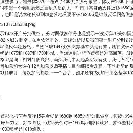
时调整参与，如果你2070一路跌了460美金没有做空，你现在1630
叫不醒一个装睡的还是自以为是的人！昨日冲高目前支撑上移1650
位置，也即是说本轮反弹到加息落地只要不破1630就是继续反弹回落做
673开启分批做空， 分时图做多信号也是提示一波反弹70美金幅
到1682区域分批空，如今依然有效。日线分析以后我们第一时间分时都
双底反弹是必然，当然突破1643夯实支撑基本就是有效，现在突破
是1675和1687和1700区域，当然遇到这些位置都是冲高回落。
下价格都是属于相对阶段底部，当然我们中期趋势空没有变，我们看到14
1月加息和大选在12月加息以后事情，目前继续看反弹，下跌趋势的
3月到9月，每次加息都是下一个台阶，如果还有2次加息那么基本1500
：
位置那么很简单反弹15美金就是1680到1685这里分批做空，短线16
93区域压力空，如果直接下跌15美金对应1650等到做多就好，始终坚持
630那就是1610难保；