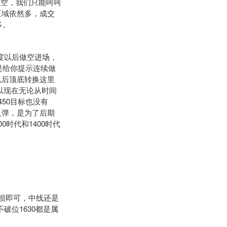
下追空，我们只能呵呵
区域依然多，成交
多。
度以后做空进场，
是给你提示连续做
以后顶底转换这里
所以现在无论从时间
50目标也没有
反弹，是为了后期
时代和1400时代
94损即可，中线还是
不破位1630都是属