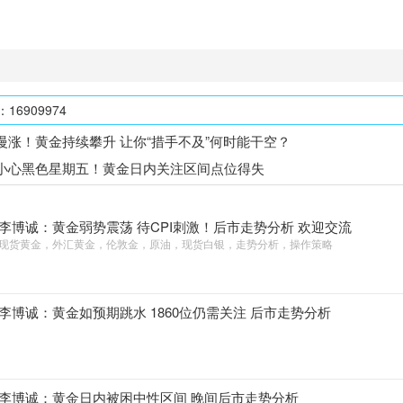
6909974
慢涨！黄金持续攀升 让你“措手不及”何时能干空？
小心黑色星期五！黄金日内关注区间点位得失
李博诚：黄金弱势震荡 待CPI刺激！后市走势分析 欢迎交流
现货黄金，外汇黄金，伦敦金，原油，现货白银，走势分析，操作策略
李博诚：黄金如预期跳水 1860位仍需关注 后市走势分析
李博诚：黄金日内被困中性区间 晚间后市走势分析