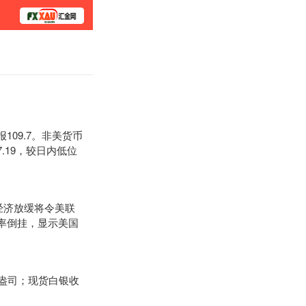
学院
109.7。非美货币
.19，较日内低位
。
经济放缓将令美联
率倒挂，显示美国
/盎司；现货白银收