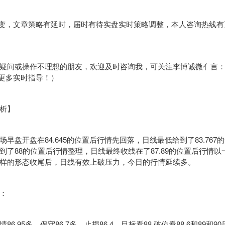
变，文章策略有延时，届时有待实盘实时策略调整，本人咨询热线有
或操作不理想的朋友，欢迎及时咨询我，可关注李博诚微亻言：LBC
获取更多实时指导！）
析】
盘开盘在84.645的位置后行情先回落，日线最低给到了83.767
到了88的位置后行情整理，日线最终收线在了87.89的位置后行情
样的形态收尾后，日线有效上破压力，今日的行情延续多。
：
95多，保守86.7多，止损86.4，目标看88.破位看88.6和89和9