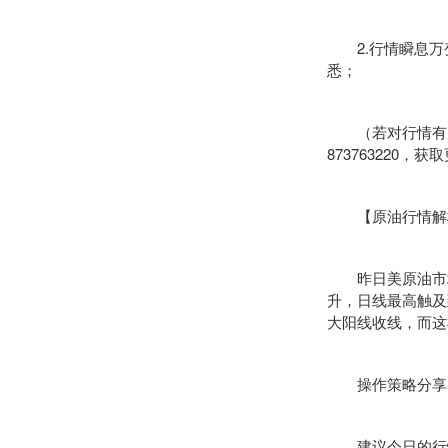
2.行情瞬息万
悉；
（若对行情有疑问
873763220，
【原油行情解
昨日美原油市场早
升，日线最高触及
大阳线收线，而这
操作策略分享
建议今日的行情86.