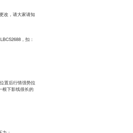
更改，请大家请知
52688，扣：
的位置后行情强势拉
以一根下影线很长的
0压力；