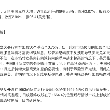
美国库存大增，WTI原油升破89美元/桶，收涨3.87%，报89.0
，收涨2.94%，报96.41美元/桶。
析】
央行宣布加息50个基点至3.75%，低于此前市场预期的加息至4.
通胀意味着将需要继续加息。尽管加息幅度不及预期导致美元兑加
不佳，在市场对欧美央行鸽派转向的呼声越来越高的情况下，美元
同时，美国9月新屋销售数据低于前值，说明在高利率的压力下，美国
11月之后持续大幅鹰派加息的必要性，有利于风险资产走强。因此
或在美元走弱的情况下延续弱反弹思路，关注明晚欧央行加息幅度
开盘在1653的位置后行情先回落给出1649.4的位置后行情拉升
后行情冲高整理，日线最终收线在了1664.4的位置后行情以一根上影线
形态收尾后，日内延续多。