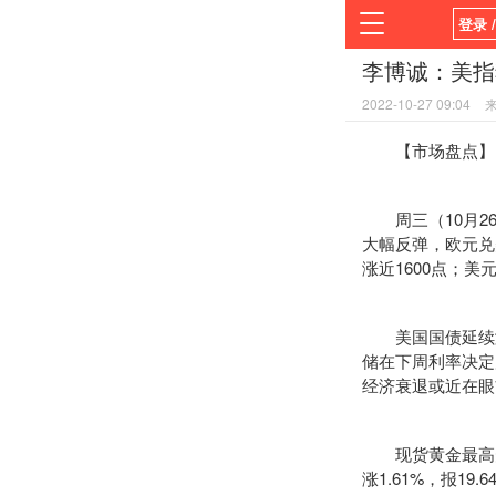
登录 
李博诚：美指
首页
2022-10-27 09:04
平台
【市场盘点】
周三（10月26日
大幅反弹，欧元兑
涨近1600点；美
美国国债延续涨势
储在下周利率决定
经济衰退或近在眼
现货黄金最高升破1
涨1.61%，报19.