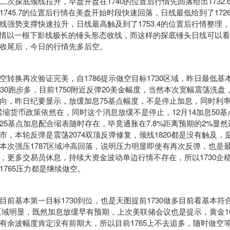
探底颈线拉升，早盘开盘在1740的位置后行情先回落给出1732.
745.7的位置后行情在美盘开始时段快速回落，日线最低给到了1726
线强势支撑快速拉升，日线最高触及到了1753.4的位置后行情整理
置后行情以一根下影线极长的锤头形态收线，而这样的探底锤头日线可以
收尾后，今日的行情先多后空。
换再次验证完美，自1786提示做空目标1730区域，昨日最低基
730跑步多，目前1750附近反弹20美金幅度，当然本次宽幅震荡洗
向，昨日纪要显示，放缓加息75基点幅度，不是停止加息，同时利率
紧缩货币政策依然在，同时这个消息放缓不是停止，12月14加息50
25基点加息配合缩表随时存在，毕竟通胀在7.8%距离预期的2%显
市，本轮反弹是震荡2074双顶反弹修复，颈线1820都是没有触及，
本次强压1787区域冲高回落，说明压力明显即使有再次反弹，也是
，更多交易员休息，持续大资金波动单边行情不存在，所以1730企
1765压力都是继续做空。
基本第一目标1730到位，也是天图提前1730做多目前看基本符
70区域明显，既然加息放缓早有预期，上次美联储会议也是提示，黄金1
有余波幅度肯定没有前期大，所以目前1765上不去追多，随时做空