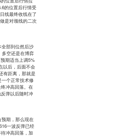
6的位置后行情拉
.6的位置后行情受
，日线最终收线在了
看做是对颈线的二次
本全部到位然后沙
盘，多空还是在博弈
预期适当上调5%
基点以后，后面不会
然还有距离，那就是
是一个正常技术修
最终冲高回落。在
稳反弹以后随时冲
合预期，那么现在
616一波反弹已经
等待冲高回落，加