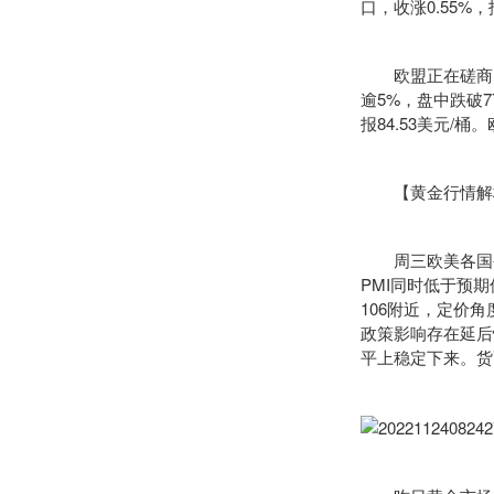
口，收涨0.55%，
欧盟正在磋商的
逾5%，盘中跌破7
报84.53美元/
【黄金行情解
周三欧美各国公布
PMI同时低于预
106附近，定价
政策影响存在延后
平上稳定下来。货