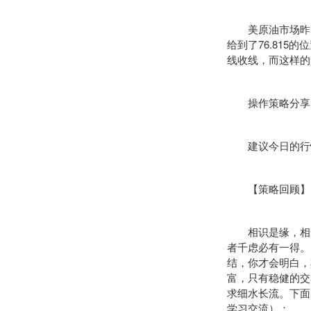
美原油市场昨日开
给到了76.815
线收线，而这样的
操作策略分享
建议今日的行情如
【策略回顾】
相识是缘，相知
者千虑必有一得。
结，你才会明白，
富，只有稳健的
交
求细水长流。下面
学习交流）：