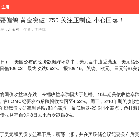
/ 注册
要偏鸽 黄金突破1750 关注压制位 小心回落！
新闻
观点
货币
来源：
汇金网
作者：李博诚
指标EA
书籍
视频
日），美国公布的经济数据好坏参半，美元盘中遭受抛压，美元指
低106.03，最终收跌0.93%，报106.15。英镑、欧元、日元等
债收益率齐跌，长端收益率跌幅大于短端。10年期美债收益率跌穿
%，在FOMC纪要发布后跌幅收窄回至4.52%。周三，2/10年期美债收
0年期德债收益率利差跌超8个基点，最低触及-23.241个基点，倒挂程
国债收益率自9月8日以来首次跌破3%。
元和美债收益率下跌，震荡上涨，并在美联储会议纪要公布后突破