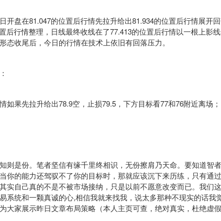
盘在81.047的位置后行情先拉升给出81.934的位置后行情展开
的位置后行情整理，日线最终收线在了77.413的位置后行情以一根上影
形态收尾后，今日的行情在技术上依旧有回落压力。
：
果先拉升给出78.9空，止损79.5，下方目标看77和76附近离场；
则是份。笔者坚信有缘千里终相识，无份擦肩乃天命。要知道智者
当你的能力还驾驭不了你的目标时，那就应该沉下来历练，只有通
其实自己真的不是不被市场接纳，只是以前不愿意改变而已。我们
易系统
和一颗真诚的心,相信我就来找我，说太多那种不现实的话我
为大家展示昨日文章布局策略（本人主页可查，绝对真实，杜绝虚