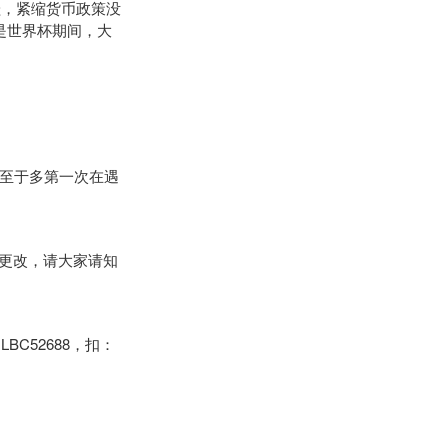
蛙，紧缩货币政策没
是世界杯期间，大
03。至于多第一次在遇
更改，请大家请知
52688，扣：