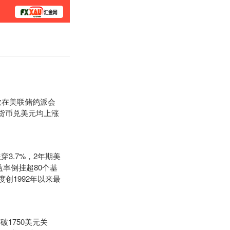
学院
数在美联储鸽派会
非美货币兑美元均上涨
3.7%，2年期美
益率倒挂超80个基
度创1992年以来最
1750美元关