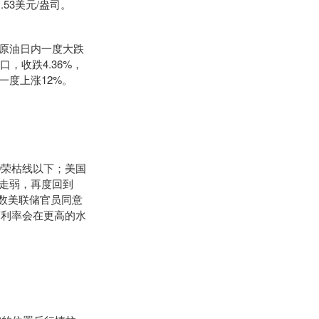
.53美元/盎司。
原油日内一度大跌
口，收跌4.36%，
货一度上涨12%。
0荣枯线以下；美国
幅走弱，再度回到
多数美联储官员同意
策利率会在更高的水