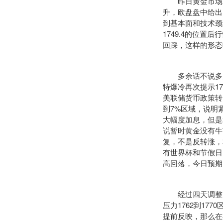
昨日黄金市场二次
升，欧盘盘中给出1
到基本面和技术颈
1749.4的位
回踩，这样的形态
多余话不说多空转
特爆冷再次提示1
美联储货币政策转
到7%区域，说明
大幅度加息，但是
说暂时黄金没有牛
复，不是反转涨，
有世界杯和节假日
高回落，今日预期
经过四天调整目前
压力1762到17
提前反映，那么在