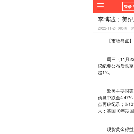
登录 
李博诚：美纪
首页
2022-11-24 08:46
平台
【市场盘点】
周三（11月23
议纪要公布后跌至日
超1%。
欧美主要国家的国
债盘中跌至4.47
点再破纪录；2/1
大；英国10年期
现货黄金得益于美