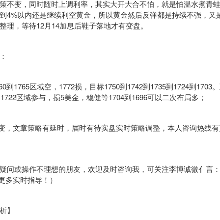
策不变，同时随时上调利率，其实大开大合不怕，就是怕温水煮青
到4%以内还是继续利空黄金，所以黄金然后反弹都是持续不强，又
整理，等待12月14加息后鞋子落地才有变盘。
：
到1765区域空，1772损，目标1750到1742到1735到1724到17
到1722区域参与，损5美金，稳健等1704到1696可以二次布局多；
变，文章策略有延时，届时有待实盘实时策略调整，本人咨询热线有
或操作不理想的朋友，欢迎及时咨询我，可关注李博诚微亻言：LBC
获取更多实时指导！）
析】