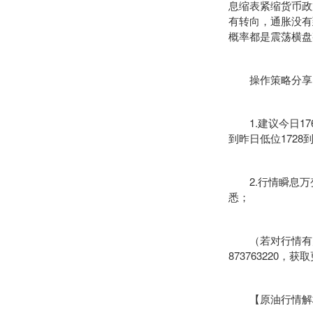
息缩表紧缩货币政
有转向，通胀没有
概率都是震荡横盘
操作策略分享
1.建议今日1760
到昨日低位1728
2.行情瞬息万
悉；
（若对行情有疑问
873763220，
【原油行情解