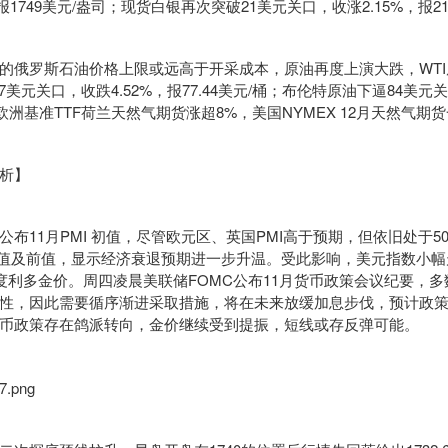
报1749美元/盎司；现货白银再次突破21美元关口，收涨2.15%，报21
俄罗斯石油价格上限或远高于开采成本，原油再度上演大跌，WTI
7美元关口，收跌4.52%，报77.44美元/桶；布伦特原油下逼84美元关
桶。欧洲基准TTF荷兰天然气期货涨超8%，美国NYMEX 12月天然气期
析】
11月PMI 初值，尽管欧元区、英国PMI高于预期，但依旧处于5
期值及前值，显示经济衰退预期进一步升温。受此影响，美元指数小
角度利多金价。周四凌晨美联储FOMC公布11月货币政策会议纪要，
性，因此需要循序渐进采取措施，将在未来放缓加息步伐，预计政
币政策存在鸽派转向，金价继续受到提振，短线或存反弹可能。