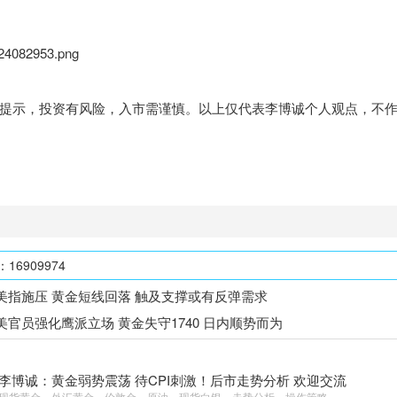
示，投资有风险，入市需谨慎。以上仅代表李博诚个人观点，不作
6909974
美指施压 黄金短线回落 触及支撑或有反弹需求
美官员强化鹰派立场 黄金失守1740 日内顺势而为
李博诚：黄金弱势震荡 待CPI刺激！后市走势分析 欢迎交流
现货黄金，外汇黄金，伦敦金，原油，现货白银，走势分析，操作策略