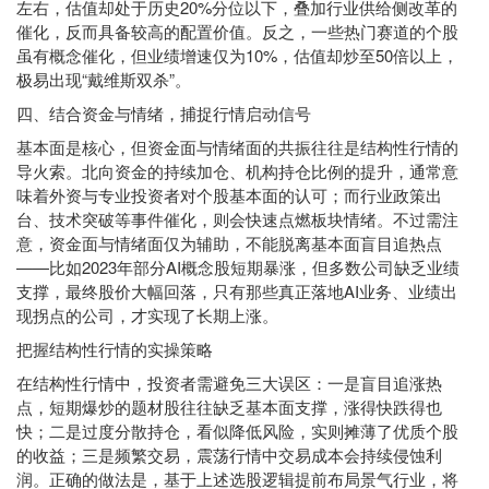
左右，估值却处于历史20%分位以下，叠加行业供给侧改革的
催化，反而具备较高的配置价值。反之，一些热门赛道的个股
虽有概念催化，但业绩增速仅为10%，估值却炒至50倍以上，
极易出现“戴维斯双杀”。
四、结合资金与情绪，捕捉行情启动信号
基本面是核心，但资金面与情绪面的共振往往是结构性行情的
导火索。北向资金的持续加仓、机构持仓比例的提升，通常意
味着外资与专业投资者对个股基本面的认可；而行业政策出
台、技术突破等事件催化，则会快速点燃板块情绪。不过需注
意，资金面与情绪面仅为辅助，不能脱离基本面盲目追热点
——比如2023年部分AI概念股短期暴涨，但多数公司缺乏业绩
支撑，最终股价大幅回落，只有那些真正落地AI业务、业绩出
现拐点的公司，才实现了长期上涨。
把握结构性行情的实操策略
在结构性行情中，投资者需避免三大误区：一是盲目追涨热
点，短期爆炒的题材股往往缺乏基本面支撑，涨得快跌得也
快；二是过度分散持仓，看似降低风险，实则摊薄了优质个股
的收益；三是频繁交易，震荡行情中交易成本会持续侵蚀利
润。正确的做法是，基于上述选股逻辑提前布局景气行业，将