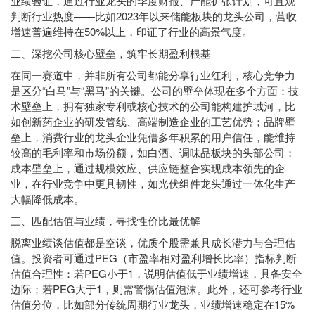
业绩验证，通过行业龙头的季度财报、产能扩张计划，可直观
判断行业热度——比如2023年以来储能板块的龙头公司，营收
增速普遍维持在50%以上，印证了行业的高景气度。
二、深挖公司核心壁垒，筑牢长期盈利根基
在同一赛道中，并非所有公司都能分享行业红利，核心竞争力
是区分“白马”与“黑马”的关键。公司的壁垒体现在多个方面：技
术壁垒上，拥有独家专利或核心技术的公司能构建护城河，比
如创新药企业的研发管线、高端制造企业的工艺优势；品牌壁
垒上，消费行业的龙头企业凭借多年积累的用户信任，能维持
较高的毛利率和市场份额，如白酒、调味品板块的头部公司；
成本壁垒上，通过规模效应、供应链整合实现成本领先的企
业，在行业竞争中更具韧性，如光伏组件龙头通过一体化生产
大幅降低成本。
三、匹配估值与业绩，寻找性价比最优解
脱离业绩谈估值都是空谈，优质个股需兼具成长潜力与合理估
值。投资者可通过PEG（市盈率相对盈利增长比率）指标判断
估值合理性：若PEG小于1，说明估值低于业绩增速，具备安全
边际；若PEG大于1，则需警惕估值泡沫。此外，还可参考行业
估值分位，比如部分传统周期行业龙头，业绩增速稳定在15%