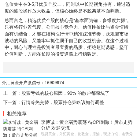
仓位集中在3-5只优质个股上，同时以中长期视角持有，通过适
度的波段操作放大收益，但核心始终是不脱离基本面判断。
总而言之，精选优质个股的核心是“基本面为锚，多维度共振”。
只有将行业景气度、公司核心竞争力、估值性价比与资金情绪
面有机结合，才能在结构性行情中精准踩准节奏，既规避市场
波动的风险，又能牢牢抓住属于自己的收益机会。在这个过程
中，耐心与理性是投资者最宝贵的品质，拒绝短期诱惑，坚守
价值判断，方能在长期的投资道路上行稳致远。
外汇黄金开户微信号：16909974
上一篇：
股票亏钱的核心原因，90% 的散户都踩坑了
下一篇：
行情冷热交替，股票持仓策略该如何调整
相关推荐
李博诚：黄金弱势震荡 待CPI刺激！后市走势
分析 欢迎交流
现货黄金，外汇黄金，伦敦金，原油，现货白银，走势分