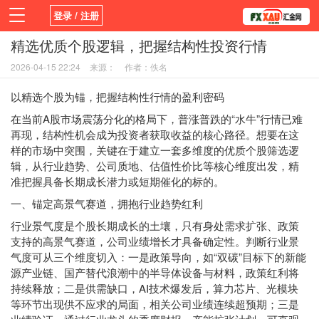
登录 / 注册
精选优质个股逻辑，把握结构性投资行情
首页
新闻
观点
货币
学院
2026-04-15 22:24
来源：
作者：佚名
平台
指标EA
书籍
视频
以精选个股为锚，把握结构性行情的盈利密码
在当前A股市场震荡分化的格局下，普涨普跌的“水牛”行情已难
再现，结构性机会成为投资者获取收益的核心路径。想要在这
样的市场中突围，关键在于建立一套多维度的优质个股筛选逻
辑，从行业趋势、公司质地、估值性价比等核心维度出发，精
准把握具备长期成长潜力或短期催化的标的。
一、锚定高景气赛道，拥抱行业趋势红利
行业景气度是个股长期成长的土壤，只有身处需求扩张、政策
支持的高景气赛道，公司业绩增长才具备确定性。判断行业景
气度可从三个维度切入：一是政策导向，如“双碳”目标下的新能
源产业链、国产替代浪潮中的半导体设备与材料，政策红利将
持续释放；二是供需缺口，AI技术爆发后，算力芯片、光模块
等环节出现供不应求的局面，相关公司业绩连续超预期；三是