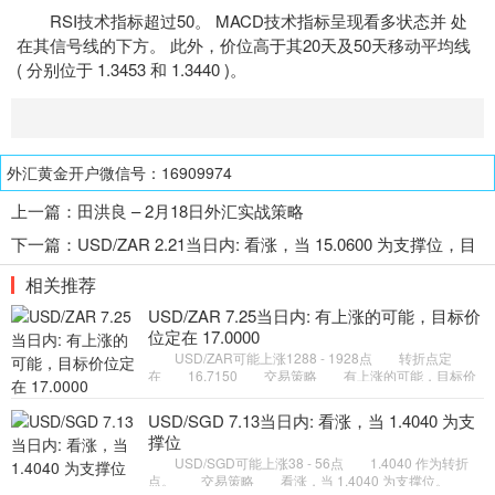
RSI
技术指标
超过50。 MACD技术指标呈现看多状态并 处
在其信号线的下方。 此外，价位高于其20天及50天移动平均线
( 分别位于 1.3453 和 1.3440 )。
外汇黄金开户微信号：16909974
上一篇：
田洪良 – 2月18日外汇实战策略
下一篇：
USD/ZAR 2.21当日内: 看涨，当 15.0600 为支撑位，目
标定在15.2890
相关推荐
USD/ZAR 7.25当日内: 有上涨的可能，目标价
位定在 17.0000
USD/ZAR可能上涨1288 - 1928点 转折点定
在 16.7150 交易策略 有上涨的可能，目标价
位定在 17.0000 。 备选策略 向下跌破 16.7150
，将带来继续下跌的趋
USD/SGD 7.13当日内: 看涨，当 1.4040 为支
撑位
USD/SGD可能上涨38 - 56点 1.4040 作为转折
点。 交易策略 看涨，当 1.4040 为支撑位。