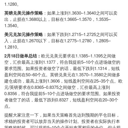
1.1280。
英镑兑美元操作策略
：如果上涨到1.3630–1.3640之间可以卖
出，止损在1.3680以上，目标在1.3665–1.3570，1.3535–
1.3540。
美元兑加元操作策略
：如果下跌到1.2715–1.2725之间可以买
入，止损在1.2670以下，目标在1.2775–1.2780，1.2805–
1.2810。
2月18日做单总结：
欧元兑美元要求在1.1385–1.1395之间做
空，汇价最高上涨到1.1377，符合我提前5–10个点进场做空的
要求范围。如果投资者做空了的话，最低下跌到1.1314，短线
盈利空间在50–60个点。英镑兑美元在1.3570–1.3580之间做多
建仓成功，最高上涨到1.3606，短线盈利空间在25–35个点。欧
元/英镑要求在0.8365–0.8375之间做空，汇价最高上涨到
0.8356，符合我提前5–10个点进场做空的要求范围。如果投资
者做空了的话，最低下跌到0.8327，短线盈利空间在20–30个
点。
提醒大家注意一下，如果当天策略首先达到预期的平仓目标，
求稳的投资者可以放弃当天的操作计划。投资者在实际执行本
策略的时候，可以提前5–10个点开始布置相应的仓位，但止损