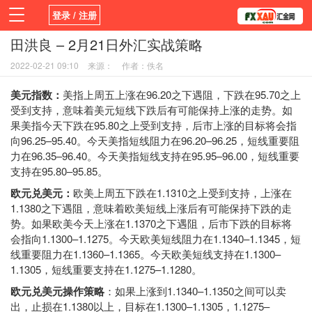
登录 / 注册
田洪良 – 2月21日外汇实战策略
首页
新闻
观点
货币
学院
2022-02-21 09:10
来源：
作者：佚名
平台
指标EA
书籍
视频
美元指数：
美指上周五上涨在96.20之下遇阻，下跌在95.70之上
受到支持，意味着美元短线下跌后有可能保持上涨的走势。如
果美指今天下跌在95.80之上受到支持，后市上涨的目标将会指
向96.25–95.40。今天美指短线阻力在96.20–96.25，短线重要阻
力在96.35–96.40。今天美指短线支持在95.95–96.00，短线重要
支持在95.80–95.85。
欧元兑美元：
欧美上周五下跌在1.1310之上受到支持，上涨在
1.1380之下遇阻，意味着欧美短线上涨后有可能保持下跌的走
势。如果欧美今天上涨在1.1370之下遇阻，后市下跌的目标将
会指向1.1300–1.1275。今天欧美短线阻力在1.1340–1.1345，短
线重要阻力在1.1360–1.1365。今天欧美短线支持在1.1300–
1.1305，短线重要支持在1.1275–1.1280。
欧元兑美元操作策略
：如果上涨到1.1340–1.1350之间可以卖
出，止损在1.1380以上，目标在1.1300–1.1305，1.1275–