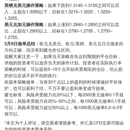
英镑兑美元操作策略：
如果下跌到1.3145–1.3155之间可以买
入，止损在1.3085以下，目标在1.3215–1.3220，1.3250–
1.3255。
美元兑加元操作策略：
如果上涨到1.2840–1.2850之间可以卖
出，止损在1.2900以上，目标在1.2790–1.2795，1.2750–
1.2755。
3月9日做单总结：
欧元兑美元、欧元/英镑、美元兑日元做多的
方向正确，但没有到建仓价位区间。
提醒大家注意一下，如果当天策略首先达到预期的平仓目标，
求稳的投资者可以放弃当天的操作计划。投资者在实际执行本
策略的时候，可以提前5–10个点开始布置相应的仓位，但止损
的价位应该不折不扣的执行。
依据本策略做单，当有30个点以上的盈利的时候请做好平价保
护，也可以获利了结，千万不要让盈利单变成亏损单。
建仓标准：风险承受能力在20%以下，每2000美元做单0.1手就
可以；风险承受能力在20%–50%之间，每1000美元做单0.1手就
可以；风险承受能力超过50%以上，每1000美元做单0.2–0.3手
就可以。
*本文为个人评论，请交易者谨慎参考。外汇及CFD交易可能会
为您的投资资本带来风险。