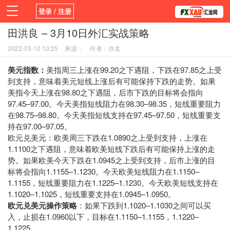
登录 / 注册
田洪良 – 3月10日外汇实战策略
首页
新闻
观点
货币
学院
2022-03-10 10:25
来源：
作者：佚名
平台
指标EA
书籍
视频
美元指数：
美指周三上涨在99.20之下遇阻，下跌在97.85之上受
到支持，意味着美元短线上涨后有可能保持下跌的走势。如果
美指今天上涨在98.80之下遇阻，后市下跌的目标将会指向
97.45–97.00。今天美指短线阻力在98.30–98.35，短线重要阻力
在98.75–98.80。今天美指短线支持在97.45–97.50，短线重要支
持在97.00–97.05。
欧元兑美元：欧美周三下跌在1.0890之上受到支持，上涨在
1.1100之下遇阻，意味着欧美短线下跌后有可能保持上涨的走
势。如果欧美今天下跌在1.0945之上受到支持，后市上涨的目
标将会指向1.1155–1.1230。今天欧美短线阻力在1.1150–
1.1155，短线重要阻力在1.1225–1.1230。今天欧美短线支持在
1.1020–1.1025，短线重要支持在1.0945–1.0950。
欧元兑美元操作策略
：如果下跌到1.1020–1.1030之间可以买
入，止损在1.0960以下，目标在1.1150–1.1155，1.1220–
1.1225。