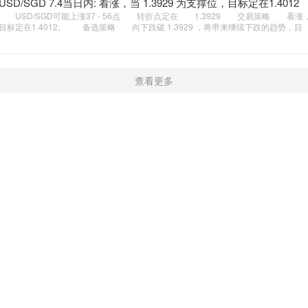
USD/SGD 7.4当日内: 看涨，当 1.3929 为支撑位，目标定在1.4012
USD/SGD可能上涨37 - 56点 转折点定在 1.3929 交易策略 看涨，当 
目标定在1.4012。 备选策略 向下跌破 1.3929 ，将带来继续下跌的趋势，目
查看更多
新闻
学院
触屏版
|
电脑版
Copyright © 2016-2019 开户微信：16909974