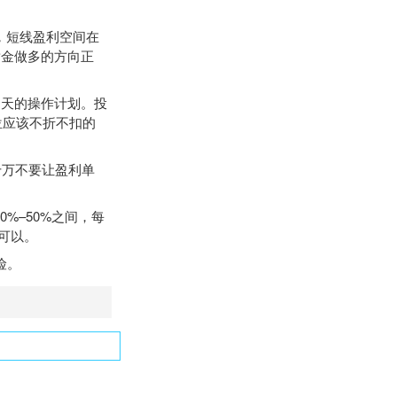
22，短线盈利空间在
。黄金做多的方向正
当天的操作计划。投
位应该不折不扣的
千万不要让盈利单
0%–50%之间，每
就可以。
险。