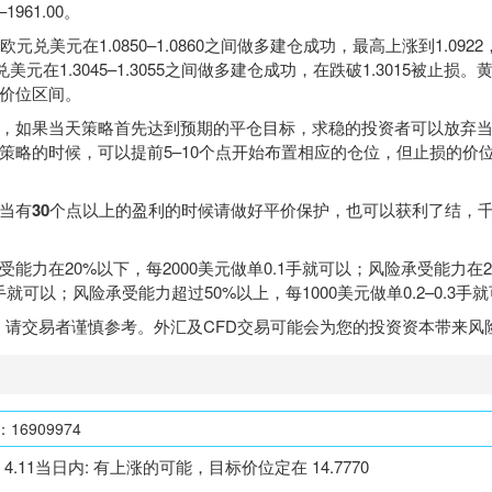
0–1961.00。
欧元兑美元在1.0850–1.0860之间做多建仓成功，最高上涨到1.09
兑美元在1.3045–1.3055之间做多建仓成功，在跌破1.3015被止损
价位区间。
，如果当天策略首先达到预期的平仓目标，求稳的投资者可以放弃
策略的时候，可以提前5–10个点开始布置相应的仓位，但止损的价
当有
30
个点以上的盈利的时候请做好平价保护，也可以获利了结，
能力在20%以下，每2000美元做单0.1手就可以；风险承受能力在2
1手就可以；风险承受能力超过50%以上，每1000美元做单0.2–0.3手
，请交易者谨慎参考。外汇及CFD交易可能会为您的投资资本带来风
6909974
R 4.11当日内: 有上涨的可能，目标价位定在 14.7770