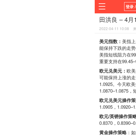
登录 
田洪良 – 4
首页
2022-04-11 10:08
平台
美元指数：
美指上
能保持下跌的走势。
美指短线阻力在99.9
重要支持在99.45–9
欧元兑美元：
欧美
可能保持上涨的走势
1.0925。今天欧美
1.0870–1.087
欧元兑美元操作策
1.0905，1.0920–
欧元/英镑操作策
0.8370，0.8390–
黄金操作策略
：如