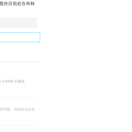
最后，股价目前处在布林
.8488 未被跌
。
上涨的可能，目标价位定在