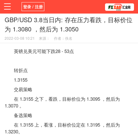
登录 / 注册
GBP/USD 3.8当日内: 存在压力看跌，目标价位
首页
新闻
观点
货币
学院
为 1.3080 ，然后为 1.3050
平台
指标EA
书籍
视频
2022-03-08 10:21
来源：
作者：佚名
英镑兑美元可能下跌28 - 53点
转折点
1.3155
交易策略
在 1.3155 之下，看跌，目标价位为 1.3095 ，然后为
1.3070 。
备选策略
在 1.3155 上，看涨，目标价位定在 1.3195 ，然后为
1.3230。