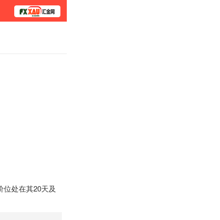
学院
价位处在其20天及