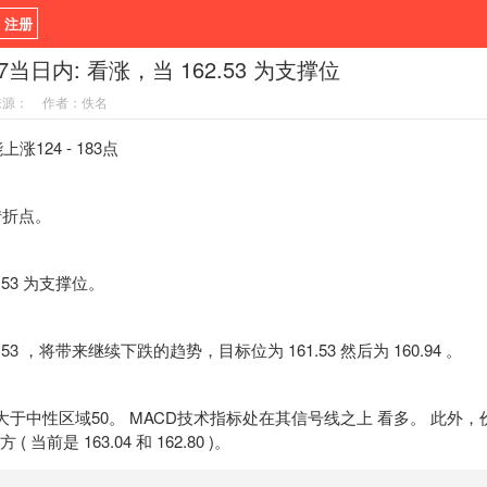
/ 注册
.17当日内: 看涨，当 162.53 为支撑位
新闻
观点
货币
来源：
作者：佚名
指标EA
书籍
视频
124 - 183点
转折点。
53 为支撑位。
3 ，将带来继续下跌的趋势，目标位为 161.53 然后为 160.94 。
大于中性区域50。 MACD技术指标处在其信号线之上 看多。 此外，
 当前是 163.04 和 162.80 )。