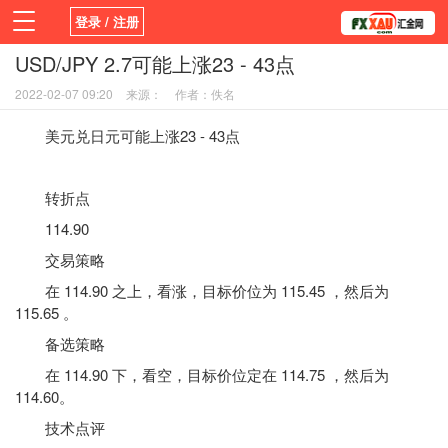
登录 / 注册
USD/JPY 2.7可能上涨23 - 43点
首页
新闻
观点
货币
学院
2022-02-07 09:20
来源：
作者：佚名
平台
指标EA
书籍
视频
美元兑日元可能上涨23 - 43点
转折点
114.90
交易策略
在 114.90 之上，看涨，目标价位为 115.45 ，然后为
115.65 。
备选策略
在 114.90 下，看空，目标价位定在 114.75 ，然后为
114.60。
技术点评