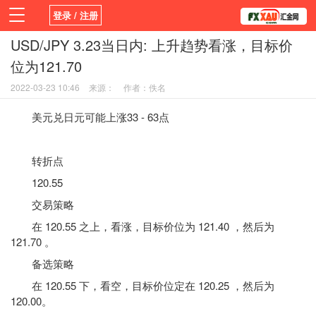
登录 / 注册
USD/JPY 3.23当日内: 上升趋势看涨，目标价
首页
新闻
观点
货币
学院
位为121.70
平台
指标EA
书籍
视频
2022-03-23 10:46
来源：
作者：佚名
美元兑日元可能上涨33 - 63点
转折点
120.55
交易策略
在 120.55 之上，看涨，目标价位为 121.40 ，然后为
121.70 。
备选策略
在 120.55 下，看空，目标价位定在 120.25 ，然后为
120.00。