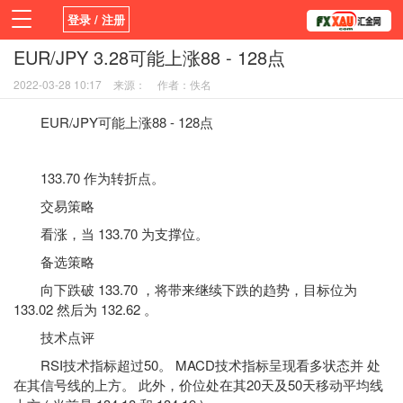
登录 / 注册
EUR/JPY 3.28可能上涨88 - 128点
首页
新闻
观点
货币
学院
2022-03-28 10:17
来源：
作者：佚名
平台
指标EA
书籍
视频
EUR/JPY可能上涨88 - 128点
133.70 作为转折点。
交易策略
看涨，当 133.70 为支撑位。
备选策略
向下跌破 133.70 ，将带来继续下跌的趋势，目标位为
133.02 然后为 132.62 。
技术点评
RSI
技术指标
超过50。 MACD技术指标呈现看多状态并 处
在其信号线的上方。 此外，价位处在其20天及50天移动平均线