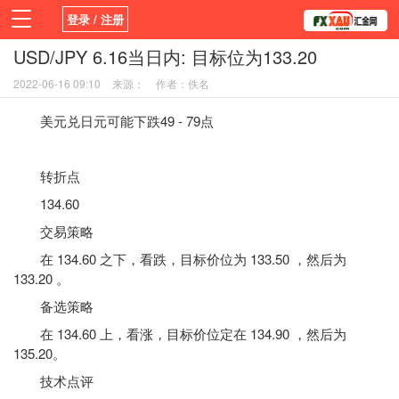
登录 / 注册
USD/JPY 6.16当日内: 目标位为133.20
首页
新闻
观点
货币
学院
2022-06-16 09:10
来源：
作者：佚名
平台
指标EA
书籍
视频
美元兑日元可能下跌49 - 79点
转折点
134.60
交易策略
在 134.60 之下，看跌，目标价位为 133.50 ，然后为
133.20 。
备选策略
在 134.60 上，看涨，目标价位定在 134.90 ，然后为
135.20。
技术点评