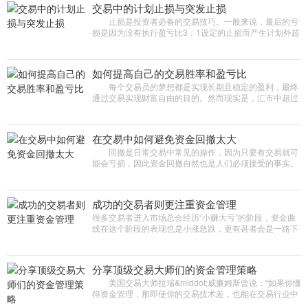
交易中的计划止损与突发止损
止损是投资者必备的交易技巧。一般来说，最后的亏
损是因为没有执行盈亏比3：1设定的止损而产生计划外超
额止损，而这种损失大多就是来自所谓的突发性止
损。 那么，计划止损与
如何提高自己的交易胜率和盈亏比
每个交易员的梦想都是实现长期且稳定的盈利，最终
通过交易实现财富自由的目的。然而现实是，汇市中超过
70%的交易者在长期交易中都是亏损的，交易者想要实现
稳定盈利，必不可少
在交易中如何避免资金回撤太大
回撤是日常交易中常见的操作，因为只要有交易就可
能会亏损，因此资金回撤自然也是人们必须接受的事实。
回撤占据交易的很大一部分时间，即使是在扩大盈利期
间。 资金回撤不
成功的交易者则更注重资金管理
很多交易者进入市场总会经历“小赚大亏”的阶段，资金曲
线在这个阶段的表现也是小涨急跌，更有甚者会是一路下
跌，没有任何反弹迹象。经过总结发现，成功的交易者则
更注重
分享顶级交易大师们的资金管理策略
美国交易大师拉瑞&middot;威廉姆斯曾说：“如果你懂
得资金管理，那即使你的交易技术差，也能在交易行业中
生存;如果不懂资金管理，那技术再好，早晚也会被淘汰出