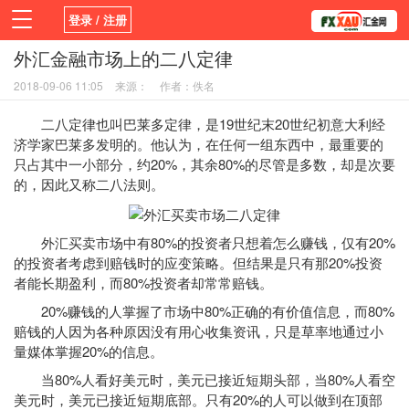
登录 / 注册
外汇金融市场上的二八定律
首页
新闻
观点
货币
学院
2018-09-06 11:05
来源：
作者：佚名
平台
指标EA
书籍
视频
二八定律也叫巴莱多定律，是19世纪末20世纪初意大利经
济学家巴莱多发明的。他认为，在任何一组东西中，最重要的
只占其中一小部分，约20%，其余80%的尽管是多数，却是次要
的，因此又称二八法则。
外汇买卖市场中有80%的投资者只想着怎么赚钱，仅有20%
的投资者考虑到赔钱时的应变策略。但结果是只有那20%投资
者能长期盈利，而80%投资者却常常赔钱。
20%赚钱的人掌握了市场中80%正确的有价值信息，而80%
赔钱的人因为各种原因没有用心收集资讯，只是草率地通过小
量媒体掌握20%的信息。
当80%人看好美元时，美元已接近短期头部，当80%人看空
美元时，美元已接近短期底部。只有20%的人可以做到在顶部