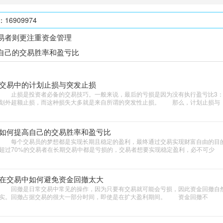
6909974
易者则更注重资金管理
自己的交易胜率和盈亏比
交易中的计划止损与突发止损
止损是投资者必备的交易技巧。一般来说，最后的亏损是因为没有执行盈亏比3：
划外超额止损，而这种损失大多就是来自所谓的突发性止损。 那么，计划止损与
如何提高自己的交易胜率和盈亏比
每个交易员的梦想都是实现长期且稳定的盈利，最终通过交易实现财富自由的目
超过70%的交易者在长期交易中都是亏损的，交易者想要实现稳定盈利，必不可少
在交易中如何避免资金回撤太大
回撤是日常交易中常见的操作，因为只要有交易就可能会亏损，因此资金回撤自
实。回撤占据交易的很大一部分时间，即使是在扩大盈利期间。 资金回撤不