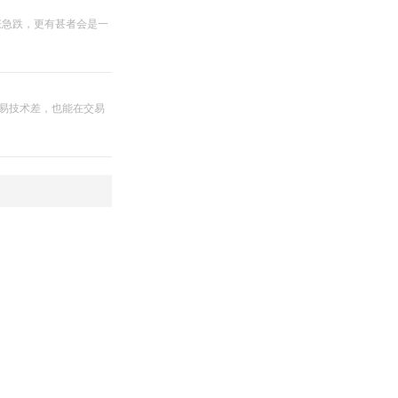
涨急跌，更有甚者会是一
交易技术差，也能在交易
指标