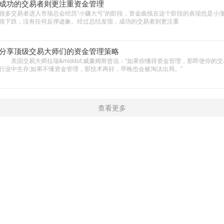
成功的交易者则更注重资金管理
很多交易者进入市场总会经历“小赚大亏”的阶段，资金曲线在这个阶段的表现也是小
路下跌，没有任何反弹迹象。经过总结发现，成功的交易者则更注重
分享顶级交易大师们的资金管理策略
美国交易大师拉瑞&middot;威廉姆斯曾说：“如果你懂得资金管理，那即使你的
行业中生存;如果不懂资金管理，那技术再好，早晚也会被淘汰出局。”
查看更多
新闻
学院