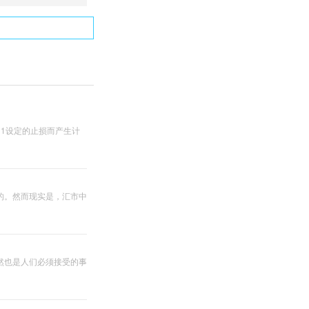
1设定的止损而产生计
的。然而现实是，汇市中
然也是人们必须接受的事