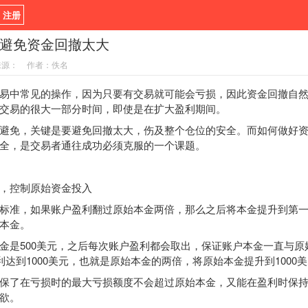
/ 注册
避免资金回撤太大
新闻
观点
货币
来源：
作者：佚名
指标EA
书籍
视频
中常见的操作，因为只要有交易就可能会亏损，因此资金回撤自然
交易的很大一部分时间，即使是在扩大盈利期间。
免，关键是要避免回撤太大，伤及整个仓位的安全。而如何做好资
全，是交易者通往成功必须克服的一个课题。
控制原始资金投入
准，如果账户盈利翻过原始本金两倍，那么之后将本金提升到第一
本金。
是500美元，之后每次账户盈利都会取出，保证账户本金一直与原
利达到1000美元，也就是原始本金的两倍，将原始本金提升到1000
了在亏损时的最大亏损额度不会超过原始本金，又能在盈利时保持
欲。