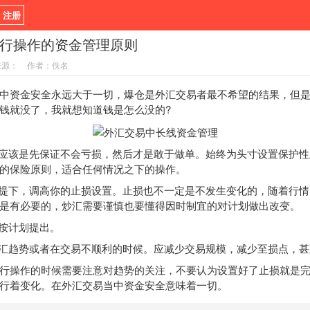
/ 注册
行操作的资金管理原则
新闻
观点
货币
来源：
作者：佚名
指标EA
书籍
视频
资金安全永远大于一切，爆仓是外汇交易者最不希望的结果，但是
钱就没了，我就想知道钱是怎么没的?
应该是先保证不会亏损，然后才是敢于做单。始终为头寸设置保护性
的保险原则，适合任何情况之下的操作。
提下，调高你的止损设置。止损也不一定是不发生变化的，随着行情
是有必要的，炒汇需要谨慎也要懂得因时制宜的对计划做出改变。
按计划提出。
汇趋势或者在交易不顺利的时候。应减少交易规模，减少至损点，甚
操作的时候需要注意对趋势的关注，不要认为设置好了止损就是完
行着变化。在外汇交易当中资金安全意味着一切。