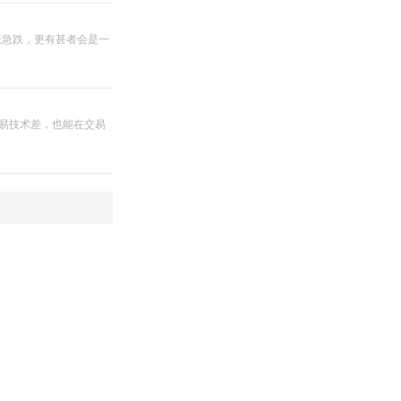
涨急跌，更有甚者会是一
交易技术差，也能在交易
指标