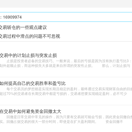
6909974
交易斩仓的一些观点建议
交易过程中滑点的问题不可忽视
交易中的计划止损与突发止损
止损是投资者必备的交易技巧。一般来说，最后的亏损是因为没有执行盈亏比3：
划外超额止损，而这种损失大多就是来自所谓的突发性止损。 那么，计划止损与
如何提高自己的交易胜率和盈亏比
每个交易员的梦想都是实现长期且稳定的盈利，最终通过交易实现财富自由的目
超过70%的交易者在长期交易中都是亏损的，交易者想要实现稳定盈利，必不可少
在交易中如何避免资金回撤太大
回撤是日常交易中常见的操作，因为只要有交易就可能会亏损，因此资金回撤自
实。回撤占据交易的很大一部分时间，即使是在扩大盈利期间。 资金回撤不