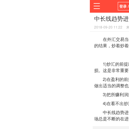
登录 
中长线趋势进
首页
2018-09-20 11:22
平台
在外汇交易当中
的结果，炒着炒着
1)炒汇的前提
损。这是非常重要
2)在盈利的前
做出适当的调整也
3)把所赚利润
4)在看不出炒
中长线趋势进行
场总是不断的在进