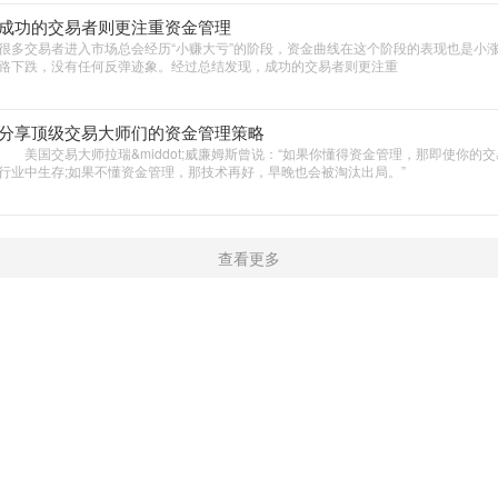
成功的交易者则更注重资金管理
很多交易者进入市场总会经历“小赚大亏”的阶段，资金曲线在这个阶段的表现也是小
路下跌，没有任何反弹迹象。经过总结发现，成功的交易者则更注重
分享顶级交易大师们的资金管理策略
美国交易大师拉瑞&middot;威廉姆斯曾说：“如果你懂得资金管理，那即使你的
行业中生存;如果不懂资金管理，那技术再好，早晚也会被淘汰出局。”
查看更多
新闻
学院