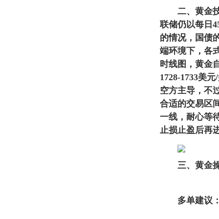
二、黄金技术
联储仍以每日4
的情况，国债
端环境下，各
时线图，黄金自
1728-17
空方主导，不过
合适的交易区间
一线，耐心等
止损止盈后再
三、黄金操
多单建议：170