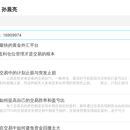
孙晨亮
6909974
最快的黄金外汇平台
盈利仓位管理才是交易的根本
交易中的计划止损与突发止损
止损是投资者必备的交易技巧。一般来说，最后的亏损是因为没有执行盈亏比3：
划外超额止损，而这种损失大多就是来自所谓的突发性止损。 那么，计划止损与
如何提高自己的交易胜率和盈亏比
每个交易员的梦想都是实现长期且稳定的盈利，最终通过交易实现财富自由的目
超过70%的交易者在长期交易中都是亏损的，交易者想要实现稳定盈利，必不可少
在交易中如何避免资金回撤太大