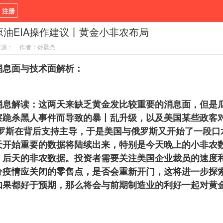
/ 注册
3原油EIA操作建议丨黄金小非农布局
新闻
观点
货币
来源：
作者：孙晨亮
指标EA
书籍
视频
息面与技术面解析：
解读：这两天来缺乏黄金发比较重要的消息面，但是
察跪杀黑人事件而导致的暴丨乱升级，以及美国某些政客
俄罗斯在背后支持主导，于是美国与俄罗斯又开始了一段口
天开始重要的数据将陆续出来，特别是今天晚上的小非农
，后天的非农数据。投资者需要关注美国企业裁员的速度
分疫情应关闭的零售点，是否会重新开门，这将进一步探
如果都好于预期，那么将会与前期制造业的利好一起对黄
。