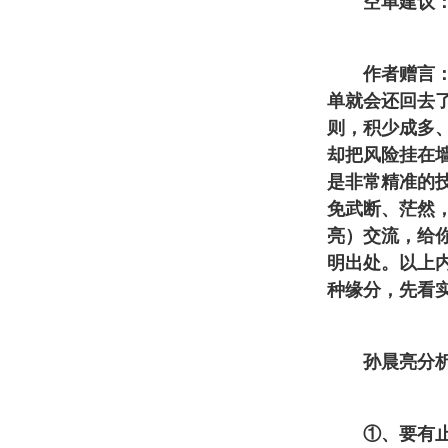
空单建议：39.
作者赠言：投
单就会还回去
则，积少成多
却把风险挂在
是非常精准的
免武断、茫然
亮）交流，给
明出处。以上内
种缘分，先看实
孙晨亮分析团
①、要有止损