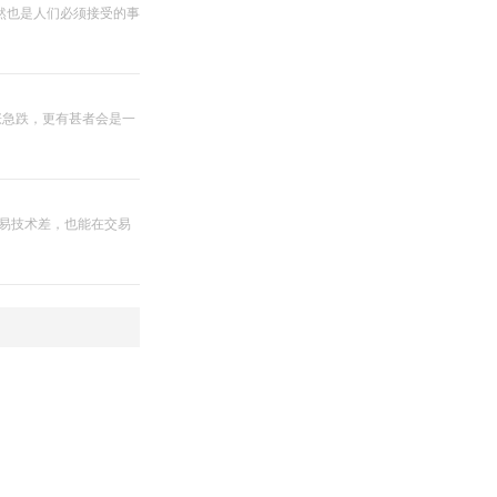
然也是人们必须接受的事
涨急跌，更有甚者会是一
交易技术差，也能在交易