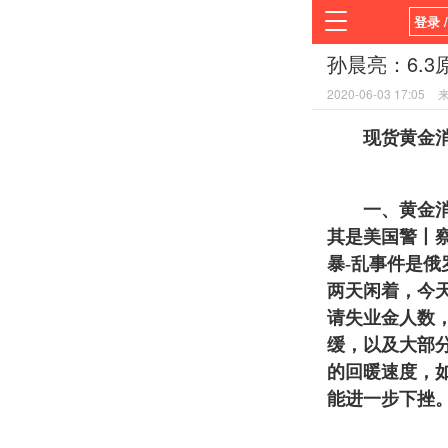
登录 
孙晨亮：6.
首页
2020-06-03 17:05
平台
现货黄金消
一、黄金消息
其是美国警丨
暴-乱事件是
两天闲着，今
请失业金人数
缓，以及大部
的回暖速度，
能进一步下挫