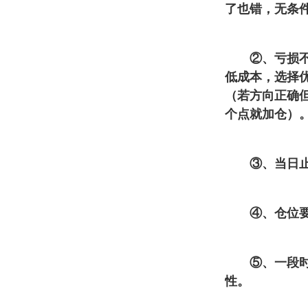
了也错，无条
②、亏损不加
低成本，选择
（若方向正确
个点就加仓）
③、当日止损
④、仓位要轻
⑤、一段时间
性。