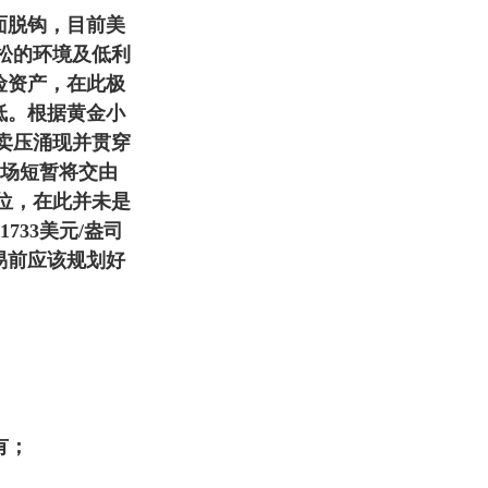
面脱钩，目前美
松的环境及低利
险资产，在此极
低。根据黄金小
后卖压涌现并贯穿
市场短暂将交由
力位，在此并未是
733美元/盎司
易前应该规划好
有；