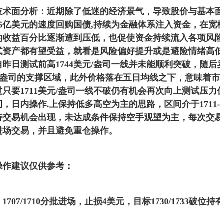
面分析：近期除了低迷的经济景气，导致股价与基本
5亿美元的速度回购国债,持续为金融体系注入资金，在宽
的收益百分比逐渐遭到压低，也促使资金持续流入各项风
式资产都有望受益，就看是风险偏好提升或是避险情绪高
昨日测试前高1744美元/盎司一线并未能顺利突破，随
33美元/盎司的支撑区域，此外价格落在五日均线之下，意味着
只要1711美元/盎司一线不破仍有机会再次向上测试压
，日内操作.上保持低多高空为主的思路，区间介于1711-1
待交易机会出现，未达成条件保持空手观望为主，每次交
进场交易，并且避免重仓操作。
作建议仅供参考：
7/1710分批进场，止损4美元，目标1730/1733破位持