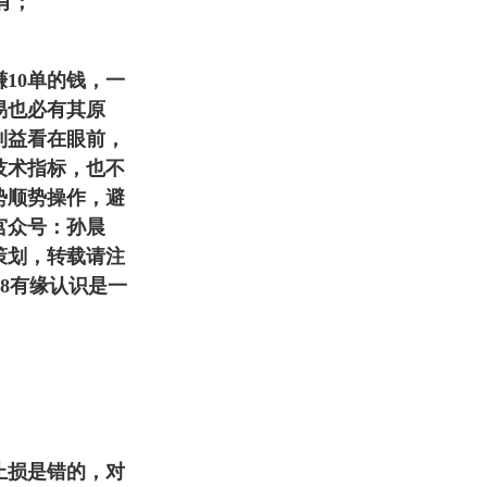
持有；
10单的钱，一
易也必有其原
利益看在眼前，
技术指标
，也不
势顺势操作，避
宫众号：孙晨
策划，转载请注
68有缘认识是一
止损是错的，对