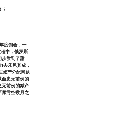
有；
年度例会，一
过程中，俄罗斯
初步尝到了甜
动力去乐见其成，
在减产分配问题
跌至史无前例的
史无前例的减产
巨额亏空数月之