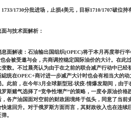
3/1730分批进场，止损4美元，目标1710/1707破位持
面与技术面解析：
面解读：石油输出国组织(OPEC)将于本月再度举行半
盟友也会被受邀与会，共商调控稳定国际油价的大计。在此
大变数。不过晨亮认为由于在之前的联合减产行动中已经
縂统在OPEC+商讨进一步减产大计时也会有相当大的
。此前，在今年3月全球新型冠-状疫-情爆发期间，由于
俄罗斯赌气选择了“竞争性增产”的策略，一度令原油价格
后，各产油国面对空前的财政困境终于低头，同意了当前
价快速回升。对于俄罗斯方面而言，其财政收入也在连续
反弹。