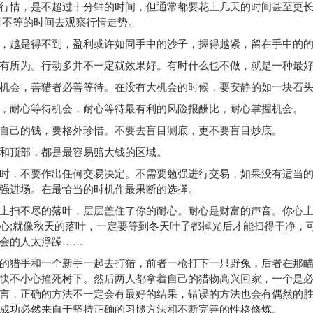
情，是不超过十分钟的时间，但通常都要花上几天的时间甚至更长
小时不等的时间去观察行情走势。
越是得不到，盈利或许如同手中的沙子，握得越紧，留在手中的的
所为。行动多并不一定就效果好。有时什么也不做，就是一种最好
会，善猎者必善等待。在没有大机会的时候，要安静的如一块石
耐心等待机会，耐心等待最有利的风险报酬比，耐心掌握机会。
己的钱，要格外珍惜。不要去盲目测底，更不要盲目炒底。
顶部，都是最容易赔大钱的区域。
，不要作出任何交易决定。不需要勉强进行交易，如果没有适当的
强进场。在最恰当的时机作最果断的选择。
扫不尽的落叶，层层盖住了你的耐心。耐心是财富的声音。你心上
心;就像秋天的落叶，一定要等到冬天叶子都掉光后才能扫得干净，
会的人太浮躁……
猎手和一个新手一起去打猎，前者一枪打下一只野兔，后者在那瞄
快不小心撞死树下。然后两人都拿着自己的猎物高兴回家，一个是
言，正确的方法不一定会有最好的结果，错误的方法也会有偶然的
成功必然来自于坚持正确的习惯方法和不断完善的性格修炼。