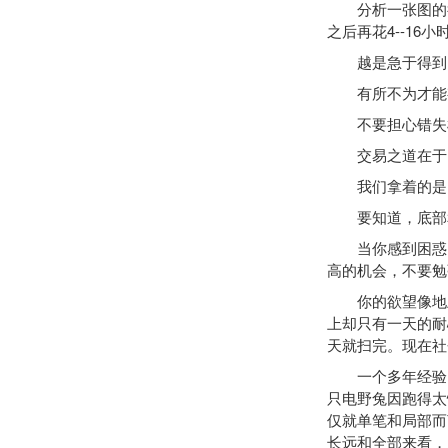
分析一张图的行
之后再花4--16
越是急于得到，
有所不为才能有
不要担心错失机
交易之道在于，
我们拿着的是自
要知道，底部和
当你感到困惑时
高的机会，不要勉
你的欲望像地上
上却只有一天的耐
天就扫完。现在社
一个多年经验的
只电野兔因跑得太
仅就单笔和局部而
长远和全部来看，