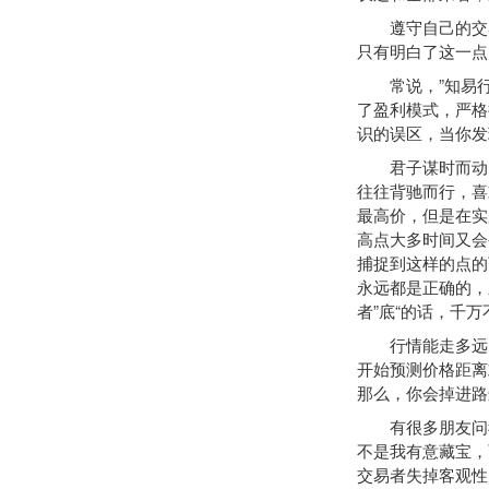
遵守自己的交易
只有明白了这一点
常说，”知易行难
了盈利模式，严格
识的误区，当你发
君子谋时而动，
往往背驰而行，喜
最高价，但是在实
高点大多时间又会
捕捉到这样的点的
永远都是正确的，
者”底“的话，千
行情能走多远?不
开始预测价格距离
那么，你会掉进路
有很多朋友问我对
不是我有意藏宝，
交易者失掉客观性