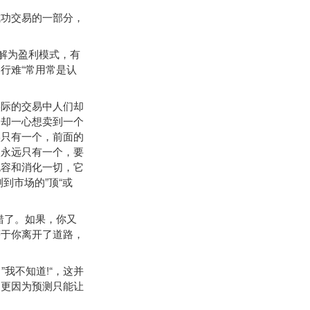
功交易的一部分，
理解为盈利模式，有
行难“常用常是认
际的交易中人们却
，却一心想卖到一个
实只有一个，前面的
点永远只有一个，要
包容和消化一切，它
到市场的”顶“或
错了。如果，你又
等于你离开了道路，
我不知道!“，这并
，更因为预测只能让