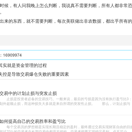
候，有人问我晚上怎么判断，我说真不需要判断，所有人都非常恐
。
来的东西，就不需要判断，每次美联储出非农数据，都出乎所有的
6909974
其实就是资金管理的过程
失控是导致交易爆仓失败的重要因素
交易中的计划止损与突发止损
止损是投资者必备的交易技巧。一般来说，最后的亏损是因为没有执行盈亏比3：
划外超额止损，而这种损失大多就是来自所谓的突发性止损。 那么，计划止损与
如何提高自己的交易胜率和盈亏比
每个交易员的梦想都是实现长期且稳定的盈利，最终通过交易实现财富自由的目
超过70%的交易者在长期交易中都是亏损的，交易者想要实现稳定盈利，必不可少