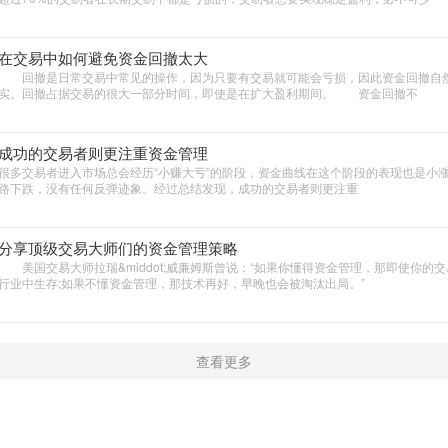
在交易中如何避免资金回撤太大
回撤是日常交易中常见的操作，因为只要有交易就可能会亏损，因此资金回撤自
实。回撤占据交易的很大一部分时间，即使是在扩大盈利期间。 资金回撤不
成功的交易者则更注重资金管理
很多交易者进入市场总会经历“小赚大亏”的阶段，资金曲线在这个阶段的表现也是小
路下跌，没有任何反弹迹象。经过总结发现，成功的交易者则更注重
分享顶级交易大师们的资金管理策略
美国交易大师拉瑞&middot;威廉姆斯曾说：“如果你懂得资金管理，那即使你的
行业中生存;如果不懂资金管理，那技术再好，早晚也会被淘汰出局。”
查看更多