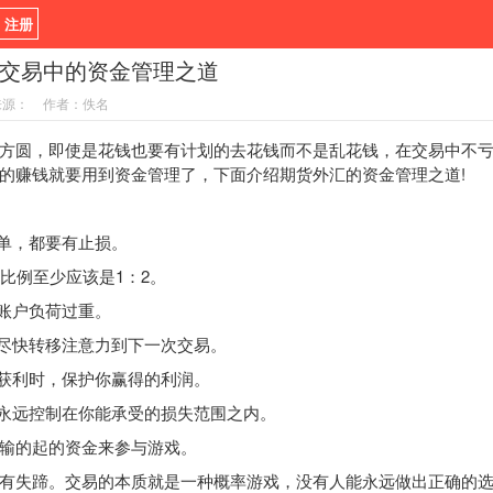
/ 注册
交易中的资金管理之道
新闻
观点
货币
来源：
作者：佚名
指标EA
书籍
视频
圆，即使是花钱也要有计划的去花钱而不是乱花钱，在交易中不亏
的赚钱就要用到资金管理了，下面介绍期货外汇的资金管理之道!
单，都要有止损。
比例至少应该是1：2。
账户负荷过重。
尽快转移注意力到下一次交易。
获利时，保护你赢得的利润。
永远控制在你能承受的损失范围之内。
的起的资金来参与游戏。
失蹄。交易的本质就是一种概率游戏，没有人能永远做出正确的选