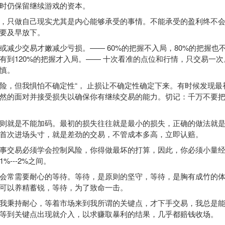
时仍保留继续游戏的资本。
只做自己现实尤其是内心能够承受的事情。不能承受的盈利终不会
要及早放下。
少交易才嫩减少亏损。—— 60%的把握不入局，80%的把握也不
有到120%的把握才入局。—— 十次看准的点位和行情，只交易一次
慎。
，但我惧怕不确定性“， 止损让不确定性确定下来。有时候发现最
然的面对并接受损失以确保你有继续交易的能力。切记：千万不要
就是不能加码。最初的损失往往就是最小的损失，正确的做法就是
首次进场头寸，就是差劲的交易，不管成本多高，立即认赔。
交易必须学会控制风险，你得做最坏的打算，因此，你必须小量经
%---2%之间。
常需要耐心的等待。等待，是原则的坚守，等待，是胸有成竹的体
可以养精蓄锐，等待，为了致命一击。
秉持耐心，等着市场来到我所谓的关键点，才下手交易，我总是能
等到关键点出现就介入，以求赚取暴利的结果，几乎都赔钱收场。