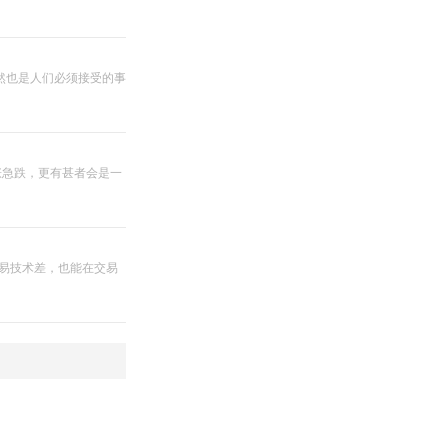
然也是人们必须接受的事
涨急跌，更有甚者会是一
交易技术差，也能在交易