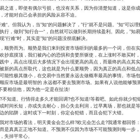
之道，即使有偶尔亏损，也没有关系，因为你清楚知道，这是你成
，才能对自己会承担的风险从容不迫。
“。但我认为，当”知“的问题解决了，”行“就不是问题。”知“可以
执行，做到”知行合一“，自然就可以做到长期持续盈利。因此，”知易
现”行难“时，其实是”知“的问题没彻底解决。
顺势而为。顺势是我们来到投资市场听到的最多的一个词，但在实
欢抄底摸顶，我们被内心的恐惧和贪婪所驱使，在上涨时不敢买时
践中，高点出现后大多情况下会出现更高的高点，而最终的高点其
被新的高点所取代，这也就是为什么要顺势，因为真正的高点和低
可能性极其微小，在交易中当然要永远去做概率最高的事情。市场
顺应市场是最明智的 永远都不要去预测市场。如果有人说他能够预测
万不要相信他，因为他一定是在扯淡!
知道。行情得走多久才能回调?也不知道!等着吧。如此你就少犯
或时间长短，亦或失去耐心，担心失去利润，过早离场，那也就是
边的陷阱，这时或下一时刻，你定会犯错，而且会犯下大错。
市场的看法，明天黄金会怎么样?欧元会怎么走?我通常都回答：”
而是真真正正地不知道。不预测不仅因为市场不可能预测到每一步
，失掉平常心。