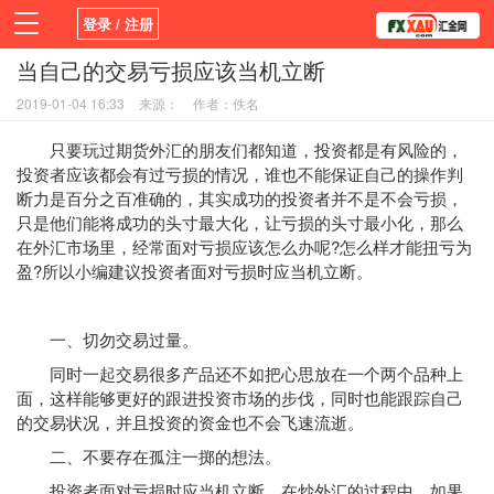
登录 / 注册
当自己的交易亏损应该当机立断
首页
新闻
观点
货币
学院
2019-01-04 16:33
来源：
作者：佚名
平台
指标EA
书籍
视频
只要玩过期货外汇的朋友们都知道，投资都是有风险的，
投资者应该都会有过亏损的情况，谁也不能保证自己的操作判
断力是百分之百准确的，其实成功的投资者并不是不会亏损，
只是他们能将成功的头寸最大化，让亏损的头寸最小化，那么
在外汇市场里，经常面对亏损应该怎么办呢?怎么样才能扭亏为
盈?所以小编建议投资者面对亏损时应当机立断。
一、切勿交易过量。
同时一起交易很多产品还不如把心思放在一个两个品种上
面，这样能够更好的跟进投资市场的步伐，同时也能跟踪自己
的交易状况，并且投资的资金也不会飞速流逝。
二、不要存在孤注一掷的想法。
投资者面对亏损时应当机立断，在炒外汇的过程中，如果