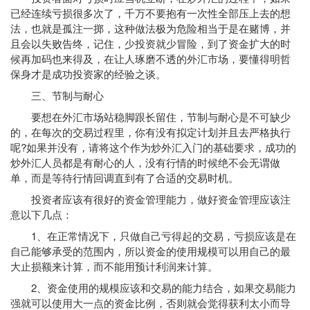
已经连续亏损很多次了，千万不要抱有一次性全部压上去的想
法，也就是孤注一掷，这种做法极为危险相当于是在赌博，并
且会以失败告终，记住，少投资就少冒险，到了资金扩大的时
候再加码也来得及，在让人琢磨不透的外汇市场，要懂得明哲
保身才是成功投资家的经验之谈。
三、节制与耐心
要想在外汇市场站稳脚跟长留住，节制与耐心是不可缺少
的，在每次的交易过程里，你有没有拟定计划并且去严格执行
呢?如果并没有，请将这个作为炒外汇入门的基础要求，成功的
炒外汇人员都是有耐心的人，没有行情的时候绝不会无谓做
单，而是等待行情回调直到有了合适的交易时机。
投资者应该有很好的资金管理能力，做好资金管理应该注
意以下几点：
1、在正常情况下，只做自己亏得起的交易，亏损应该是在
自己能够承受的范围内，所以资金的使用规模可以用自己的最
大止损额来计算，而不能用预计利润来计算。
2、资金使用的规模应该和交易的能力结合，如果交易能力
强就可以使用大一点的资金比例，否则就会觉得获利太小而导