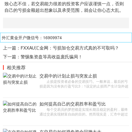
致心态不佳，若交易能力很差的投资客户应该谨慎一点，否则
自己的亏损金额超出想象以及承受范围，就会让你心态大乱。
外汇黄金开户微信号：16909974
上一篇：
FXXAU汇金网：亏损加仓交易方式真的不可取吗？
下一篇：
警惕集资盘等高收益庞氏骗局！
相关推荐
交易中的计划止损与突发止损
止损是投资者必备的交易技巧。一般来说，最后的亏
损是因为没有执行盈亏比3：1设定的止损而产生计划外超
额止损，而这种损失大多就是来自所谓的突发性止
损。 那么，计划止损与
如何提高自己的交易胜率和盈亏比
每个交易员的梦想都是实现长期且稳定的盈利，最终
通过交易实现财富自由的目的。然而现实是，汇市中超过
70%的交易者在长期交易中都是亏损的，交易者想要实现
稳定盈利，必不可少
在交易中如何避免资金回撤太大