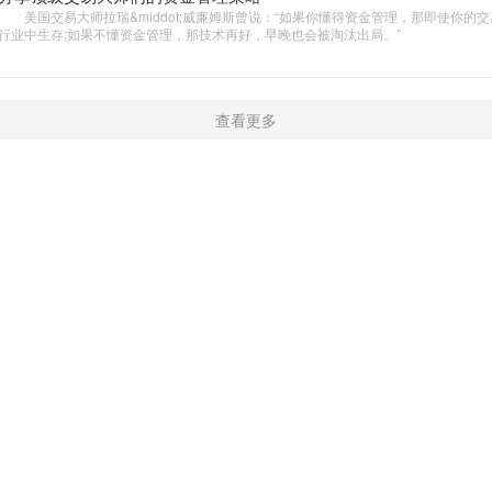
美国交易大师拉瑞&middot;威廉姆斯曾说：“如果你懂得资金管理，那即使你的
行业中生存;如果不懂资金管理，那技术再好，早晚也会被淘汰出局。”
查看更多
新闻
学院
触屏版
|
电脑版
Copyright © 2016-2019 开户微信：16909974