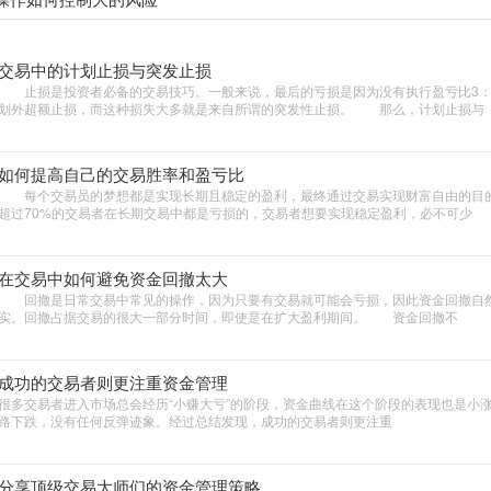
交易中的计划止损与突发止损
止损是投资者必备的交易技巧。一般来说，最后的亏损是因为没有执行盈亏比3：
划外超额止损，而这种损失大多就是来自所谓的突发性止损。 那么，计划止损与
如何提高自己的交易胜率和盈亏比
每个交易员的梦想都是实现长期且稳定的盈利，最终通过交易实现财富自由的目
超过70%的交易者在长期交易中都是亏损的，交易者想要实现稳定盈利，必不可少
在交易中如何避免资金回撤太大
回撤是日常交易中常见的操作，因为只要有交易就可能会亏损，因此资金回撤自
实。回撤占据交易的很大一部分时间，即使是在扩大盈利期间。 资金回撤不
成功的交易者则更注重资金管理
很多交易者进入市场总会经历“小赚大亏”的阶段，资金曲线在这个阶段的表现也是小
路下跌，没有任何反弹迹象。经过总结发现，成功的交易者则更注重
分享顶级交易大师们的资金管理策略