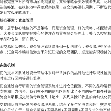
够完整应对所有市场的周期波动，某些策略会失效或者失真。此时
选策略池。在模拟池中调整观察效果，改变策略运行周期，不断迭
复到实战策略池中。
核心要素：资金管理
，居于核心地位的不是策略，而是资金管理。好的策略，搭配错误
。大资金团队需要把核心的关注点放置在资金管理上，关心风控的
单品种仓位，潜在损失。
交易团队来说，资金管理始终是压倒一切的核心，资金管理中的仓
点，汇金网小编相信游走于外汇江湖的交易团队，必定能实现稳健
实施机制
的交易团队通过资金管理体系对经常操作的品种池进行常规性监测
时空运行区间等进行监测。
会通过自行研发的资金管理系统来进行仓位配置。不同的品种运行
支撑和阻力信号。我们在不同的信号区间配比了不同的头寸和多种
统会自动根据交易信号调整头寸配比，实现风险和收益的自动优化
易团队自主研发的资金管理系统，结合了多年的股票和外汇交易实
核心思想在于：综合多策略+不同品种+不同周期+不同头寸的动态