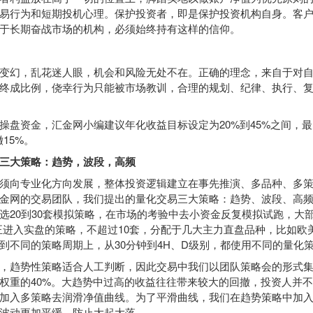
易行为和短期投机心理。保护投资者，即是保护投资机构自身。客
于长期奋战市场的机构，必须始终持有这样的信仰。
幻，乱花迷人眼，机会和风险无处不在。正确的理念，来自于对自
终成比例，侥幸行为只能被市场教训，合理的规划、纪律、执行、
资金，汇金网小编建议年化收益目标设定为20%到45%之间，最
15%。
三大策略：趋势，波段，高频
向专业化方向发展，整体投资逻辑建立在事先推演、多品种、多策
金网的交易团队，我们提出的量化交易三大策略：趋势、波段、高
选20到30套模拟策略，在市场的考验中去小资金反复模拟试跑，大
正进入实盘的策略，不超过10套，分配于几大主力直盘品种，比如欧
到不同的策略周期上，从30分钟到4H、D级别，都使用不同的量化
趋势性策略适合人工判断，因此交易中我们以团队策略会的形式集
权重的40%。大趋势中过高的收益往往带来较大的回撤，投资人并
加入多策略去润滑净值曲线。为了平滑曲线，我们在趋势策略中加
波动更加平缓，防止大起大落。