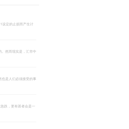
1设定的止损而产生计
的。然而现实是，汇市中
然也是人们必须接受的事
涨急跌，更有甚者会是一