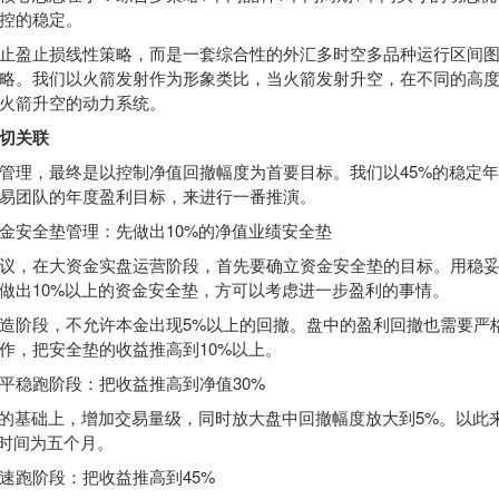
控的稳定。
盈止损线性策略，而是一套综合性的外汇多时空多品种运行区间图
略。我们以火箭发射作为形象类比，当火箭发射升空，在不同的高
火箭升空的动力系统。
切关联
理，最终是以控制净值回撤幅度为首要目标。我们以45%的稳定年
易团队的年度盈利目标，来进行一番推演。
安全垫管理：先做出10%的净值业绩安全垫
，在大资金实盘运营阶段，首先要确立资金安全垫的目标。用稳妥
做出10%以上的资金安全垫，方可以考虑进一步盈利的事情。
阶段，不允许本金出现5%以上的回撤。盘中的盈利回撤也需要严格
作，把安全垫的收益推高到10%以上。
稳跑阶段：把收益推高到净值30%
基础上，增加交易量级，同时放大盘中回撤幅度放大到5%。以此
。时间为五个月。
跑阶段：把收益推高到45%