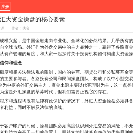
/ 注册
汇大资金操盘的核心要素
新闻
观点
货币
来源：
作者：佚名
指标EA
书籍
视频
模兴起，是中国金融走向专业化、全球化的必然结果。几乎所有的
向全球市场。外汇作为外盘交易中的主力品种之一，赢得了各路资
从资产管理的角度，和大家一起探讨关于投资机构如何构建大资金
信仰和理念
度和相关法律法规的限制，国内的券商、期货公司和公私募基金等
的主要参与者。各路投资公司和民间操盘团队，构成了以中小型交
资金为中枢的外汇交易主力，资金来源主要以代客理财为主，这一点类
为这是外汇操盘的草莽时代，但我们需要正视它的存在。
序和流程均没有法律有效保护的情况下，外汇大资金操盘必须具备
者利益，同时不触及法律的底线。
客户账户的时候，操盘团队必须高度认识到外汇交易的风险，不允
者利益放在高于一切的位置上，脚踏实地以做账户净值为优先原则