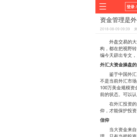
登录 
资金管理是外
首页
2018-08-09 09:39
平台
外盘交易的大规
构，都在把视野转
编今天辟出专文，
外汇大资金操盘的
鉴于中国外汇额
不是当前外汇市场
100万美金规模
前的状态。可以认
在外汇投资的程
仰，才能保护投资
信仰
当大资金来自于
理。只有当把投资