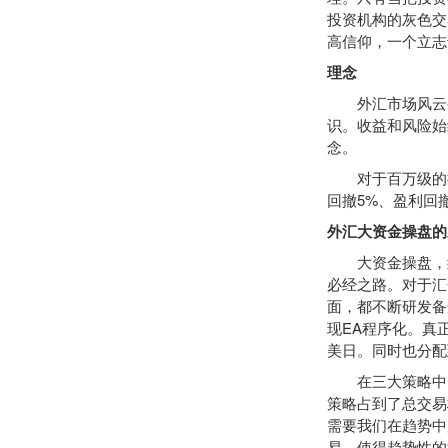
投资机构的灰色交
高信仰，一个立志
理念
外汇市场风云变
识。收益和风险始
念。
对于百万级的操盘
回撤5%、盈利回撤
外汇大资金操盘的
大资金操盘，须
必经之路。对于汇
面，都不断研发备
现EA程序化。真
美日。同时也分配
在三大策略中，
策略占到了总交易
需要我们在趋势中
易，使得趋势性的