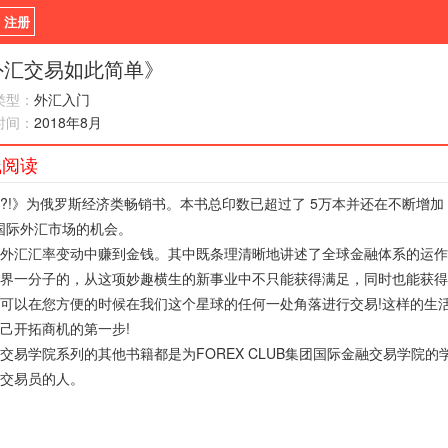
/ 注册
新闻
观点
货币
外汇交易如此简单》
类型：
外汇入门
指标EA
书籍
视频
时间：
2018年8月
线阅读
?!》为俄罗斯经济类畅销书。本书总印数已超过了 5万本并还在不断增
X国际外汇市场的机会。
外汇汇率变动中赚到金钱。其中既条理清晰地讲述了全球金融体系的运作
界一分子的，从这项妙趣横生的新事业中不只能获得满足，同时也能获得
可以在您方便的时候在我们这个星球的任何一处角落进行交易!这样的生活
己开拓商机的第一步!
交易学院系列的其他书籍都是为FOREX CLUB集团国际金融交易学院的
交易员的人。