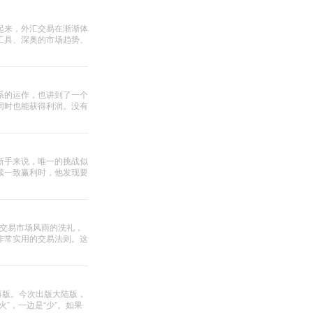
起来，外汇交易在渐渐体
工具、深奥的市场趋势、
系的运作，也讲到了一个
同时也能获得利润。没有
交易!这样的生活您也
新手来说，唯一的挑战似
续一致赢利时，他发现要
对不?你要做的就是遵守
货交易市场风雨的洗礼，
非常实用的交易法则。这
再版。今次出版大陆版，
火”，一边是“少”。如果