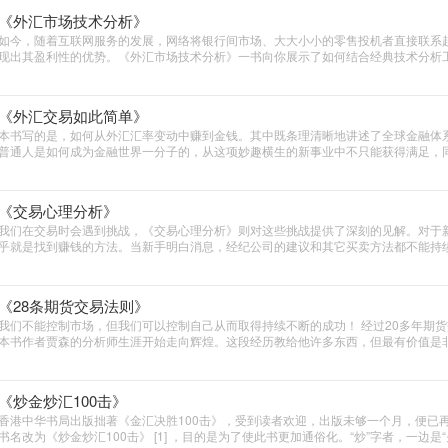
《外汇市场技术分析》
如今，随着互联网服务的发展，网络将银行间市场、大大小小的零售投机者直接联系
现出其盈利性的优势。《外汇市场技术分析》一书向你展示了如何结合经典技术分析
区间交易与玩家行为，未有力地提高你的交易胜算。
《外汇交易如此简单》
本书写的是，如何从外汇汇率变动中赚到金钱。其中既条理清晰地讲述了全球金融体
普通人是如何成为金融世界一分子的，从这项妙趣横生的新事业中不只能获得满足，
领导、下属和资金的限制，还可以在您方便的时候在我们这个星球的任何一处角落进行
可以拥有!让我们这本书成为您为自己开拓商机的第一步!
《交易心理分析》
我们在交易时会遇到挑战，《交易心理分析》则对这些挑战提供了深刻的见解。对于
乎就是找到赚钱的方法。当新手明白消息，经纪公司的建议和其它买卖方法都不能持
么自己设计一个可靠的交易系统，要么去买一个。完成了这个任务，交易就简单了，
原则，这样钱就来了
《28条期货交易法则》
我们不能控制市场，但我们可以控制自己从而取得持续不断的成功！ 经过20多年期
本书作者贾森的分析师生涯开始走向辉煌。这段经历教给他许多东西，但最有价值是
些法则可以包容各种交易风格、风险承受度和人们的思维特点。
《炒金炒汇100击》
香港中华书局出版拙著《金汇决胜100击》，受到读者欢迎，出版未够一个月，便已
书名改为《炒金炒汇100击》 [1] ，目的是为了使此书更加通俗化。“炒”字者，一边是“