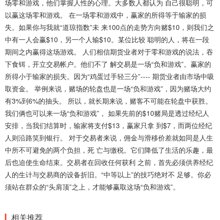
场零和游戏，他们掌握人性的心理。大多数人都认为 自己很聪明，可
以赢这场零和游戏。 在一场零和游戏中，赢家的所得等于输家的损
失。如果你与我就“道琼指数”未 来100点的走势方向赌$10，则我们之
中有一人会赢$10，另一个人输$10。某位比较 聪明的人，将在一段
期间之内赢得这场游戏。 人们相信期货业者对于零和游戏的说法，吞
下食铒，开立交易帐户。他们不了 解交易是一场“负和游戏”。赢家的
所得小于输家的损失。因为“鸡蛋过手轻三分”---- 期货业者由市场中吸
取资金。 举例来说，赌场的轮盘也是一场“负和游戏”，因为赌场大约
有3%到6%的抽头。 所以，就长期来说，赌客不可能在轮盘中获胜。
我们俩也可以来一场“负和游戏”， 如果先前的$10赌局是透过经纪人
安排，当我们结算时，输家将支付$13，赢家只拿 到$7，而两位经纪
人则沿路笑到银行。 对于交易者来说，佣金与滑移价差就如同是人生
中所不可避免的两个负担，死 亡与缴税。它们降低了生活的乐趣，最
后也迫使生命结束。交易者在回收任何获利 之前，首先必须供养经纪
人的生计与交易商的设备折旧。“中等以上”的技巧绝对不 足够。你必
须站在群众的“头肩顶”之上，才能够赢取这场“负和游戏”。
相关推荐