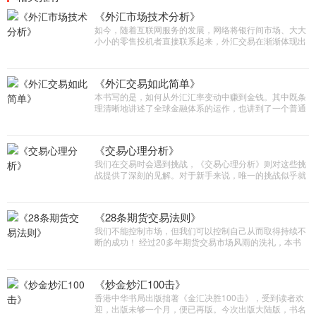
《外汇市场技术分析》
如今，随着互联网服务的发展，网络将银行间市场、大大
小小的零售投机者直接联系起来，外汇交易在渐渐体现出
其盈利性的优势。《外汇市场技术分析》一书向你展示了
如何结合经典技术分析工具、深奥的市场趋势、区间交易
与玩家行为，未有力地提高你的交易胜算。
《外汇交易如此简单》
本书写的是，如何从外汇汇率变动中赚到金钱。其中既条
理清晰地讲述了全球金融体系的运作，也讲到了一个普通
人是如何成为金融世界一分子的，从这项妙趣横生的新事
业中不只能获得满足，同时也能获得利润。没有领导、下
属和资金的限制，还可以在您方便的时候在我们这个星球
《交易心理分析》
的任何一处角落进行交易!这样的生活您也可以拥有!让我
我们在交易时会遇到挑战，《交易心理分析》则对这些挑
们这本书成为您为自己开拓商机的第一步!
战提供了深刻的见解。对于新手来说，唯一的挑战似乎就
是找到赚钱的方法。当新手明白消息，经纪公司的建议和
其它买卖方法都不能持续一致赢利时，他发现要么自己设
计一个可靠的交易系统，要么去买一个。完成了这个任
《28条期货交易法则》
务，交易就简单了，对不?你要做的就是遵守原则，这样
我们不能控制市场，但我们可以控制自己从而取得持续不
钱就来了
断的成功！ 经过20多年期货交易市场风雨的洗礼，本书
作者贾森的分析师生涯开始走向辉煌。这段经历教给他许
多东西，但最有价值是非常实用的交易法则。这些法则可
以包容各种交易风格、风险承受度和人们的思维特点。
《炒金炒汇100击》
香港中华书局出版拙著《金汇决胜100击》，受到读者欢
迎，出版未够一个月，便已再版。今次出版大陆版，书名