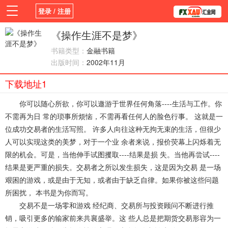
登录 / 注册
首页
新闻
观点
货币
学院
《操作生涯不是梦》
书籍类型：
金融书籍
平台
指标EA
书籍
视频
出版时间：
2002年11月
下载地址1
你可以随心所欲，你可以遨游于世界任何角落----生活与工作。你
不需再为日 常的琐事所烦恼，不需再看任何人的脸色行事。 这就是一
位成功交易者的生活写照。 许多人向往这种无拘无束的生活，但很少
人可以实现这类的美梦，对于一个业 余者来说，报价荧幕上闪烁着无
限的机会。可是，当他伸手试图攫取----结果是损 失。当他再尝试----
结果是更严重的损失。交易者之所以发生损失，这是因为交易 是一场
艰困的游戏，或是由于无知，或者由于缺乏自律。如果你被这些问题
所困扰， 本书是为你而写。
交易不是一场零和游戏 经纪商、交易所与投资顾问不断进行推
销，吸引更多的输家前来共襄盛举。这 些人总是把期货交易形容为一