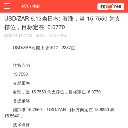
登录 / 注册
USD/ZAR 6.13当日内: 看涨，当 15.7550 为支
首页
新闻
观点
货币
学院
撑位，目标定在16.0770
平台
指标EA
书籍
视频
2022-06-13 09:09
来源：
作者：佚名
USD/ZAR可能上涨1517 - 2237点
转折点为
15.7550
交易策略
看涨，当 15.7550 为支撑位，目标定在16.0770。
备选策略
如跌破 15.7550 ，USD/ZAR 目标方向定在 15.6350 和
15.5640 。
技术点评