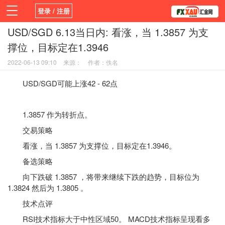
登录 / 注册
USD/SGD 6.13当日内: 看涨，当 1.3857 为支
首页
新闻
观点
货币
学院
撑位，目标定在1.3946
平台
指标EA
书籍
视频
2022-06-13 09:10
来源：
作者：佚名
USD/SGD可能上涨42 - 62点
1.3857 作为转折点。
交易策略
看涨，当 1.3857 为支撑位，目标定在1.3946。
备选策略
向下跌破 1.3857 ，将带来继续下跌的趋势，目标位为
1.3824 然后为 1.3805 。
技术点评
RSI
技术指标
大于中性区域50。 MACD技术指标呈现看多