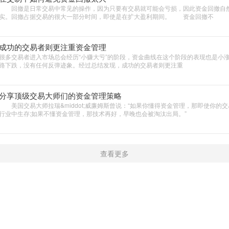
回撤是日常交易中常见的操作，因为只要有交易就可能会亏损，因此资金回撤自
实。回撤占据交易的很大一部分时间，即使是在扩大盈利期间。 资金回撤不
成功的交易者则更注重资金管理
很多交易者进入市场总会经历“小赚大亏”的阶段，资金曲线在这个阶段的表现也是小
路下跌，没有任何反弹迹象。经过总结发现，成功的交易者则更注重
分享顶级交易大师们的资金管理策略
美国交易大师拉瑞&middot;威廉姆斯曾说：“如果你懂得资金管理，那即使你的
行业中生存;如果不懂资金管理，那技术再好，早晚也会被淘汰出局。”
查看更多