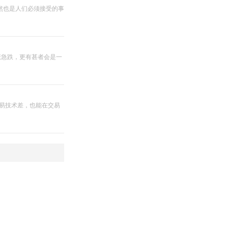
然也是人们必须接受的事
涨急跌，更有甚者会是一
交易技术差，也能在交易