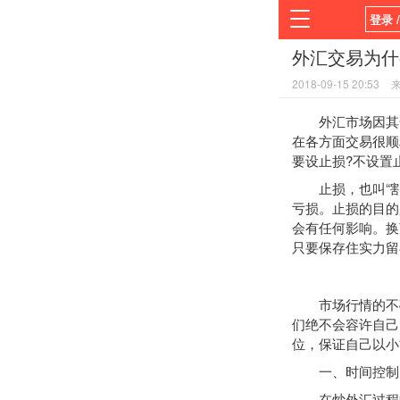
登录 
外汇交易为什
首页
2018-09-15 20:53
平台
外汇市场因其全
在各方面交易很顺
要设止损?不设置
止损，也叫“割
亏损。止损的目的
会有任何影响。换
只要保存住实力留
市场行情的不确
们绝不会容许自己
位，保证自己以小
一、时间控制
在炒外汇过程中