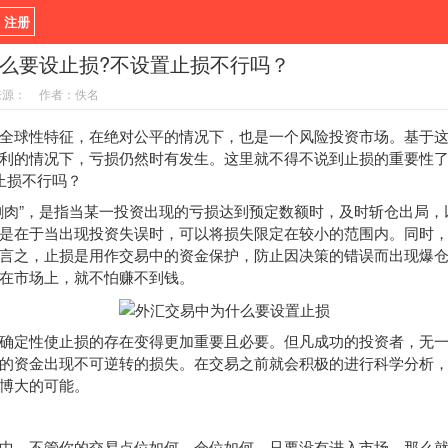
/ 注册
么要设止损?不设置止损不行吗？
新闻
观点
货币
来源：
作者：佚名
指标EA
书籍
视频
球性特征，在绝对公平的情况下，也是一个风险投资市场。基于这
利的情况下，亏损仍然时有发生。这里就不得不说到止损的重要性
止损不行吗？
肉”，是指当某一投资出现的亏损达到预定数额时，及时斩仓出局，
是在于当出现投资失误时，可以将损失限定在较小的范围内。同时
言之，止损是用作交易中的资金保护，防止因决策的错误而出现爆
在市场上，就不怕赚不到钱。
定性使止损的存在变得更加重要且必要。但凡成功的投资者，无一
的资金出现不可逆转的损失。在交易之前就会积极的进行科学分析
博大的可能。
，不管你的交易点位如何、仓位如何，只要没有进入市场，那么就