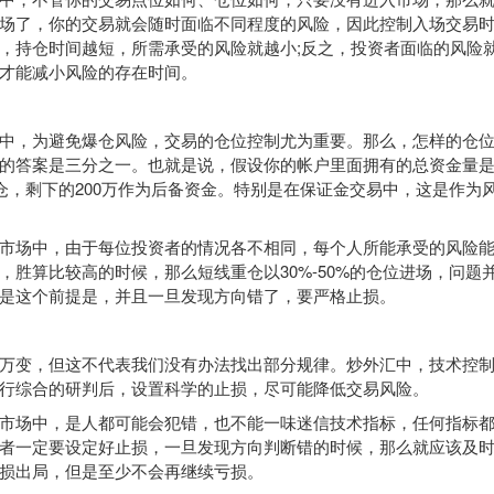
场了，你的交易就会随时面临不同程度的风险，因此控制入场交易
，持仓时间越短，所需承受的风险就越小;反之，投资者面临的风险
才能减小风险的存在时间。
，为避免爆仓风险，交易的仓位控制尤为重要。那么，怎样的仓位
的答案是三分之一。也就是说，假设你的帐户里面拥有的总资金量是3
建仓，剩下的200万作为后备资金。特别是在保证金交易中，这是作为
场中，由于每位投资者的情况各不相同，每个人所能承受的风险能
，胜算比较高的时候，那么短线重仓以30%-50%的仓位进场，问题
是这个前提是，并且一旦发现方向错了，要严格止损。
变，但这不代表我们没有办法找出部分规律。炒外汇中，技术控制
行综合的研判后，设置科学的止损，尽可能降低交易风险。
场中，是人都可能会犯错，也不能一味迷信
技术指标
，任何指标
者一定要设定好止损，一旦发现方向判断错的时候，那么就应该及
损出局，但是至少不会再继续亏损。