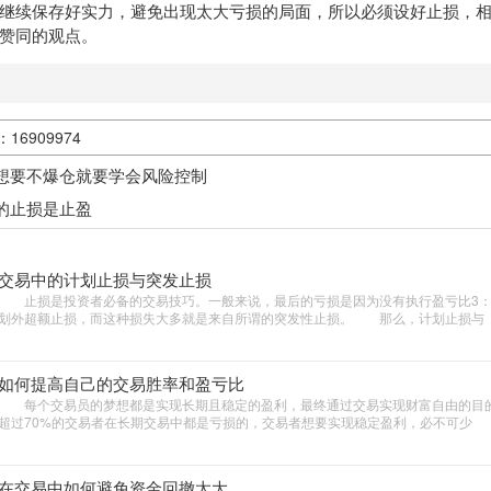
续保存好实力，避免出现太大亏损的局面，所以必须设好止损，相
赞同的观点。
6909974
想要不爆仓就要学会风险控制
的止损是止盈
交易中的计划止损与突发止损
止损是投资者必备的交易技巧。一般来说，最后的亏损是因为没有执行盈亏比3：
划外超额止损，而这种损失大多就是来自所谓的突发性止损。 那么，计划止损与
如何提高自己的交易胜率和盈亏比
每个交易员的梦想都是实现长期且稳定的盈利，最终通过交易实现财富自由的目
超过70%的交易者在长期交易中都是亏损的，交易者想要实现稳定盈利，必不可少
在交易中如何避免资金回撤太大