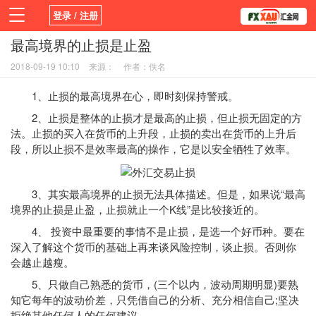
登录 / 注册
最高境界的止损是止盈
首页
新闻
观点
货币
学院
2018-09-19 10:10
来源：
作者：佚名
平台
指标EA
书籍
视频
1、止损的最高境界在心，即时刻保持警戒。
2、止损是整体的止损才是最高的止损，但止损无固定的方
法。止损的买入在货币的上升段，止损的卖出在货币的上升后
段，所以止损不是效率最高的操作，它是以安全牺牲了效率。
3、其实最高境界的止损无法具体描述。但是，如果说“最高
境界的止损是止盈，止损就止一个K线”是比较接近的。
4、 投资中最重要的事情不是止损，是选一个好币种。要在
深入了解这个货币的基础上再来谈风险控制，谈止损。否则你
会越止越瘦。
5、只做自己熟悉的货币，(三个以内，波动周期明显)要熟
知它每年的波动价差，只凭借自己的分析、充分相信自己;坚决
拒绝其他任何人的任何建议。