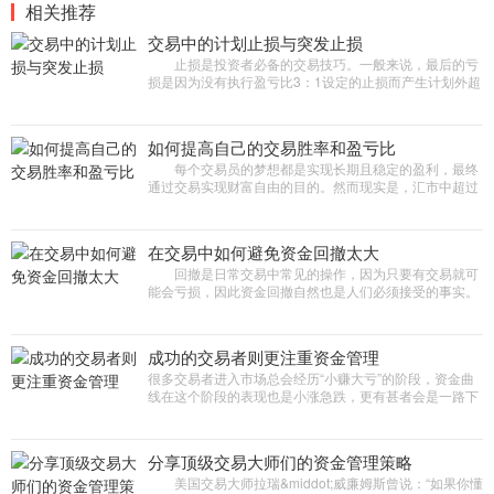
相关推荐
交易中的计划止损与突发止损
止损是投资者必备的交易技巧。一般来说，最后的亏
损是因为没有执行盈亏比3：1设定的止损而产生计划外超
额止损，而这种损失大多就是来自所谓的突发性止
损。 那么，计划止损与
如何提高自己的交易胜率和盈亏比
每个交易员的梦想都是实现长期且稳定的盈利，最终
通过交易实现财富自由的目的。然而现实是，汇市中超过
70%的交易者在长期交易中都是亏损的，交易者想要实现
稳定盈利，必不可少
在交易中如何避免资金回撤太大
回撤是日常交易中常见的操作，因为只要有交易就可
能会亏损，因此资金回撤自然也是人们必须接受的事实。
回撤占据交易的很大一部分时间，即使是在扩大盈利期
间。 资金回撤不
成功的交易者则更注重资金管理
很多交易者进入市场总会经历“小赚大亏”的阶段，资金曲
线在这个阶段的表现也是小涨急跌，更有甚者会是一路下
跌，没有任何反弹迹象。经过总结发现，成功的交易者则
更注重
分享顶级交易大师们的资金管理策略
美国交易大师拉瑞&middot;威廉姆斯曾说：“如果你懂