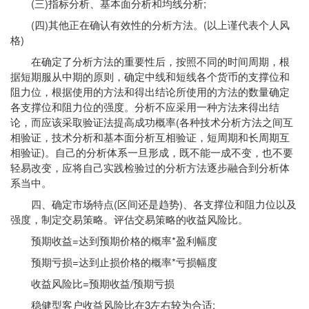
(三)指标分析、基本面分析和均线分析;
(四)其他正在确认有效性的分析方法。(以上谨代表个人风
格)
在确定了分析方法的重要性后，按照不同的时间周期，根
据短期服从中期的原则，确定中线和短线各个货币的支撑位和
阻力位，根据使用的方法和得出结论所使用的方法的数量确定
各支撑位和阻力位的强度。分析不应采用一种方法来得出结
论，而应该采取验证法提高成功概率(各种技术分析方法之间互
相验证，技术分析和基本面分析互相验证，短周期和长周期互
相验证)。自己的分析体系一旦形成，既不能一成不变，也不要
轻易改变，应将自己实践检验过的分析方法逐步融合到分析体
系当中。
四、确定市场特点(区间还是趋势)、各支撑位和阻力位以及
强度，制定交易策略。评估交易策略的收益风险比。
预期收益=达到预期价格的概率*盈利幅度
预期亏损=达到止损价格的概率*亏损幅度
收益风险比=预期收益/预期亏损
稳健型客户收益风险比在3左右较为合适;