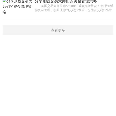
分享顶级交易大师们的资金管理策略
美国交易大师拉瑞&middot;威廉姆斯曾说：“如果你懂
得资金管理，那即使你的交易技术差，也能在交易行业中
生存;如果不懂资金管理，那技术再好，早晚也会被淘汰出
局。”
查看更多
首页
新闻
学院
指标
触屏版
|
电脑版
Copyright © 2016-2019 开户微信：16909974