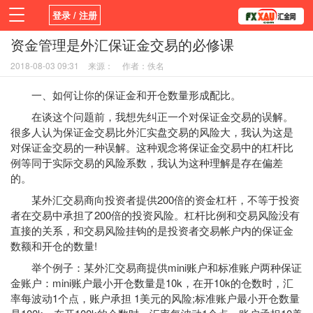
登录 / 注册
资金管理是外汇保证金交易的必修课
首页
新闻
观点
货币
学院
2018-08-03 09:31
来源：
作者：佚名
平台
指标EA
书籍
视频
一、如何让你的保证金和开仓数量形成配比。
在谈这个问题前，我想先纠正一个对保证金交易的误解。
很多人认为保证金交易比外汇实盘交易的风险大，我认为这是
对保证金交易的一种误解。这种观念将保证金交易中的杠杆比
例等同于实际交易的风险系数，我认为这种理解是存在偏差
的。
某外汇
交易商
向投资者提供200倍的资金杠杆，不等于投资
者在交易中承担了200倍的投资风险。杠杆比例和交易风险没有
直接的关系，和交易风险挂钩的是投资者交易帐户内的保证金
数额和开仓的数量!
举个例子：某外汇交易商提供mini账户和标准账户两种保证
金账户：mini账户最小开仓数量是10k，在开10k的仓数时，汇
率每波动1个点，账户承担 1美元的风险;标准账户最小开仓数量