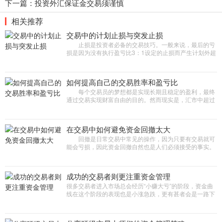
下一篇：
投资外汇保证金交易须谨慎
相关推荐
交易中的计划止损与突发止损
止损是投资者必备的交易技巧。一般来说，最后的亏
损是因为没有执行盈亏比3：1设定的止损而产生计划外超
额止损，而这种损失大多就是来自所谓的突发性止
损。 那么，计划止损与
如何提高自己的交易胜率和盈亏比
每个交易员的梦想都是实现长期且稳定的盈利，最终
通过交易实现财富自由的目的。然而现实是，汇市中超过
70%的交易者在长期交易中都是亏损的，交易者想要实现
稳定盈利，必不可少
在交易中如何避免资金回撤太大
回撤是日常交易中常见的操作，因为只要有交易就可
能会亏损，因此资金回撤自然也是人们必须接受的事实。
回撤占据交易的很大一部分时间，即使是在扩大盈利期
间。 资金回撤不
成功的交易者则更注重资金管理
很多交易者进入市场总会经历“小赚大亏”的阶段，资金曲
线在这个阶段的表现也是小涨急跌，更有甚者会是一路下
跌，没有任何反弹迹象。经过总结发现，成功的交易者则
更注重