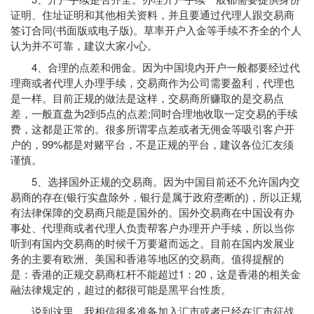
证明、住址证明和其他相关资料，并且要通过代理人跟交易商
签订合同(书面版或电子版)。草率开户入金等手续不齐全的个人
认为并不可靠，建议大家小心。
4、合理的点差和佣金。因为中国境内开户一般都要经过代
理商或者代理人办理手续，交易商作为公司需要盈利，代理也
是一样。目前正规的做法是这样，交易商所赚取的是交易点
差，一般直盘为2到5点的点差;同时合理地收取一定交易的手续
费，这都是正常的。很多所谓零点差或者无佣金等吸引客户开
户的，99%都是对赌平台，不是正规的平台，建议各位汇友须
谨慎。
5、选择国外正规的交易商。因为中国目前还不允许国内交
易商的存在(银行实盘除外，银行是属于政府垄断的)，所以正规
有法律保障的交易商只能是国外的。国外交易商在中国设有办
事处、代理商或者代理人负责帮客户办理开户手续，所以当你
听到有国内交易商的时候千万要避而远之。目前在国内发展业
务的主要有欧洲、美国和香港等地区的交易商。值得提醒的
是：香港的正规交易商杠杆不能超过1：20，这是香港的相关金
融法律规定的，超过的都很可能是黑平台性质。
说到这里，我相信很多准备加入汇市或者已经在汇市征战