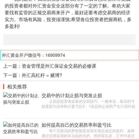
的投资者都对外汇资金安全这部分有了一定的了解。奉劝大家
要找有监管的正规交易商来开户，最好还要考虑交易商的经济
实力。市场有风险，投资须谨慎;希望各位投资者把握商机，多
多盈利!
外汇黄金开户微信号：16909974
上一篇：
资金管理是外汇保证金交易的必修课
下一篇：
外汇高杠杆 = 赌博?
相关推荐
交易中的计划止损与突发止损
止损是投资者必备的交易技巧。一般来说，最后的亏
损是因为没有执行盈亏比3：1设定的止损而产生计划外超
额止损，而这种损失大多就是来自所谓的突发性止
损。 那么，计划止损与
如何提高自己的交易胜率和盈亏比
每个交易员的梦想都是实现长期且稳定的盈利，最终
通过交易实现财富自由的目的。然而现实是，汇市中超过