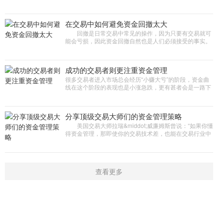
70%的交易者在长期交易中都是亏损的，交易者想要实现
稳定盈利，必不可少
在交易中如何避免资金回撤太大
回撤是日常交易中常见的操作，因为只要有交易就可
能会亏损，因此资金回撤自然也是人们必须接受的事实。
回撤占据交易的很大一部分时间，即使是在扩大盈利期
间。 资金回撤不
成功的交易者则更注重资金管理
很多交易者进入市场总会经历“小赚大亏”的阶段，资金曲
线在这个阶段的表现也是小涨急跌，更有甚者会是一路下
跌，没有任何反弹迹象。经过总结发现，成功的交易者则
更注重
分享顶级交易大师们的资金管理策略
美国交易大师拉瑞&middot;威廉姆斯曾说：“如果你懂
得资金管理，那即使你的交易技术差，也能在交易行业中
生存;如果不懂资金管理，那技术再好，早晚也会被淘汰出
局。”
查看更多