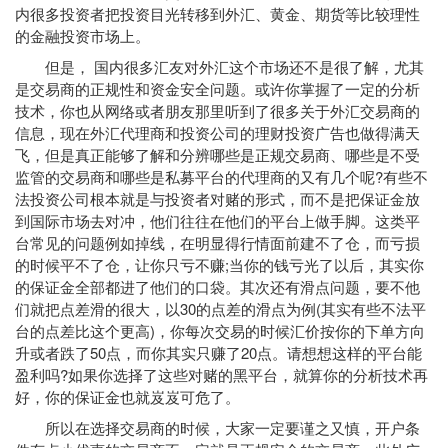
内很多投资者把投资目光转移到外汇、黄金、期货等比较理性
的金融投资市场上。
但是， 国内很多汇友对外汇这个市场还不是很了解，尤其
是交易商的正规性和资金安全问题。或许你掌握了一定的分析
技术，你也从网络或者朋友那里听到了很多关于外汇交易商的
信息，现在外汇代理商和投资公司的理财投资广告也做得满天
飞，但是真正能够了解和分辨哪些是正规交易商、哪些是不受
监管的交易商和哪些是私募平台的代理商的又有几个呢?有些不
法投资公司根本就是与投资者对赌的形式，而不是把保证金放
到国际市场去对冲，他们往往在他们的平台上做手脚。这类平
台常见的问题例如掉线，在明显得行情面前建不了仓，而亏损
的时候平不了仓，让你只亏不赚;当你的钱亏光了以后，其实你
的保证金全部都进了他们的口袋。其次还有滑点问题，要不他
们就把点差滑的很大，以30的点差的滑点为例(其实有些不法平
台的点差比这个更高)，你每次交易的时候汇价按你的下单方向
升或者跌了50点，而你其实只赚了20点。请想想这样的平台能
盈利吗?如果你选择了这些对赌的黑平台，就算你的分析技术再
好，你的保证金也就岌岌可危了。
所以在选择交易商的时候，大家一定要谨之又慎，开户条