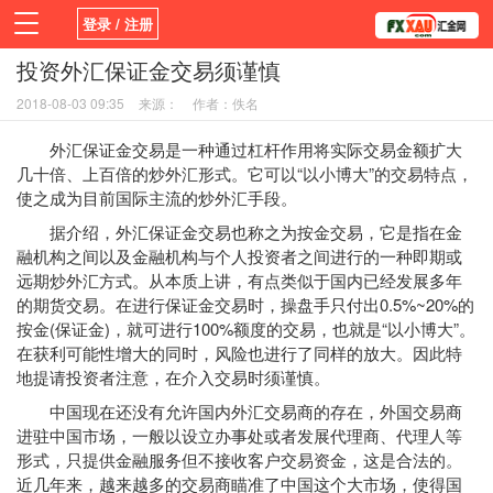
登录 / 注册
投资外汇保证金交易须谨慎
首页
新闻
观点
货币
学院
2018-08-03 09:35
来源：
作者：佚名
平台
指标EA
书籍
视频
外汇保证金交易是一种通过杠杆作用将实际交易金额扩大
几十倍、上百倍的炒外汇形式。它可以“以小博大”的交易特点，
使之成为目前国际主流的炒外汇手段。
据介绍，外汇保证金交易也称之为按金交易，它是指在金
融机构之间以及金融机构与个人投资者之间进行的一种即期或
远期炒外汇方式。从本质上讲，有点类似于国内已经发展多年
的期货交易。在进行保证金交易时，操盘手只付出0.5%~20%的
按金(保证金)，就可进行100%额度的交易，也就是“以小博大”。
在获利可能性增大的同时，风险也进行了同样的放大。因此特
地提请投资者注意，在介入交易时须谨慎。
中国现在还没有允许国内外汇
交易商
的存在，外国交易商
进驻中国市场，一般以设立办事处或者发展代理商、代理人等
形式，只提供金融服务但不接收客户交易资金，这是合法的。
近几年来，越来越多的交易商瞄准了中国这个大市场，使得国