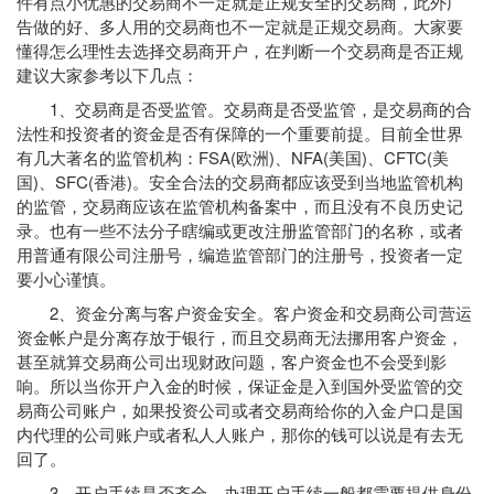
件有点小优惠的交易商不一定就是正规安全的交易商，此外广
告做的好、多人用的交易商也不一定就是正规交易商。大家要
懂得怎么理性去选择交易商开户，在判断一个交易商是否正规
建议大家参考以下几点：
1、交易商是否受监管。交易商是否受监管，是交易商的合
法性和投资者的资金是否有保障的一个重要前提。目前全世界
有几大著名的监管机构：FSA(欧洲)、NFA(美国)、CFTC(美
国)、SFC(香港)。安全合法的交易商都应该受到当地监管机构
的监管，交易商应该在监管机构备案中，而且没有不良历史记
录。也有一些不法分子瞎编或更改注册监管部门的名称，或者
用普通有限公司注册号，编造监管部门的注册号，投资者一定
要小心谨慎。
2、资金分离与客户资金安全。客户资金和交易商公司营运
资金帐户是分离存放于银行，而且交易商无法挪用客户资金，
甚至就算交易商公司出现财政问题，客户资金也不会受到影
响。所以当你开户入金的时候，保证金是入到国外受监管的交
易商公司账户，如果投资公司或者交易商给你的入金户口是国
内代理的公司账户或者私人人账户，那你的钱可以说是有去无
回了。
3、开户手续是否齐全。办理开户手续一般都需要提供身份